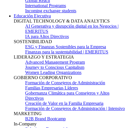
Global Reach
International Programs
Incoming exchange students
Educación Ejecutiva
DIGITAL TECHNOLOGY & DATA ANALYTICS
AI Generativa y disrupción digital en los Negocios |
EMERITUS
IA para Altos Directivos
SOSTENIBILIDAD
ESG y Finanzas Sostenibles para la Empresa
Finanzas para la sustentabilidad | EMERITUS
LIDERAZGO Y ESTRATEGIA
Advanced Management Program
Journey to Conscious Capitalism
Women Leading Organizations
GOBIERNO CORPORATIVO
Formación de Consejeros de Administración
Familias Empresarias Líderes
Gobernanza Climática para Consejeros y Altos
Directivos
Creación de Valor en la Familia Empresaria
Formación de Consejeros de Administración | Intensivo
MARKETING
B2B Brand Bootcamp
In-Company