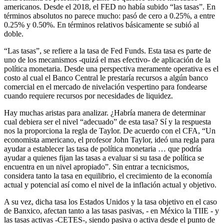
americanos. Desde el 2018, el FED no había subido “las tasas”. En
términos absolutos no parece mucho: pasó de cero a 0.25%, a entre
0.25% y 0.50%. En términos relativos básicamente se subió al
doble.
“Las tasas”, se refiere a la tasa de Fed Funds. Esta tasa es parte de
uno de los mecanismos -quizá el mas efectivo- de aplicación de la
política monetaria. Desde una perspectiva meramente operativa es el
costo al cual el Banco Central le prestaría recursos a algún banco
comercial en el mercado de nivelación vespertino para fondearse
cuando requiere recursos por necesidades de liquidez.
Hay muchas aristas para analizar. ¿Habría manera de determinar
cual debiera ser el nivel “adecuado” de esta tasa? Sí y la respuesta
nos la proporciona la regla de Taylor. De acuerdo con el CFA, “Un
economista americano, el profesor John Taylor, ideó una regla para
ayudar a establecer las tasa de política monetaria … que podría
ayudar a quienes fijan las tasas a evaluar si su tasa de política se
encuentra en un nivel apropiado”. Sin entrar a tecnicismos,
considera tanto la tasa en equilibrio, el crecimiento de la economía
actual y potencial así como el nivel de la inflación actual y objetivo.
A su vez, dicha tasa los Estados Unidos y la tasa objetivo en el caso
de Banxico, afectan tanto a las tasas pasivas, - en México la TIIE - y
las tasas activas -CETES-, siendo pasiva o activa desde el punto de