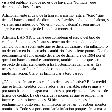
vista del público, aunque no es que haya una “formula” que
determine dichos efectos.
Adicionalmente al dato de la tasa en sí mismo, está el “tono” que
tiene el banco central. Se dice que es “hawkish” (como un halcón) si
va a ser más agresivo o “dovish” (como paloma) si será menos
agresivo en el manejo de la política monetaria.
Además, BANXICO tiene que considerar el efecto del tipo de
cambio. Si bien no está para sostener un determinado tipo de
cambio, lo haría solamente que se diera un traspaso a la inflación -o
un desorden en los mercados cambiarios hasta cierto punto-. Ese fue
precisamente el fundamento del error de diciembre de 1994 por el
que si un banco central es autónomo, también lo tiene que ser
respecto de estar atendiendo a las fluctuaciones cambiarias. Era
necesario dejar flotar el tipo de cambio, pero hubo una mala
implementación. Claro, es fácil hablar a toro pasado.
¿Cómo nos afectan estos cambios de la tasa objetivo? En la medida
que se tengan créditos contratados a tasa variable, ésta se ajusta y
por tanto habrá que pagar más intereses, por ejemplo en las tasas de
tarjeta de crédito. La otra cara de la monea es que se reciben mas
intereses por las inversiones. Si bien lo que importa es el
rendimiento y costo real -sin inflación-se pagan -y reciben- montos
nominales. Todo sea por controlar la inflación porque afecta más a