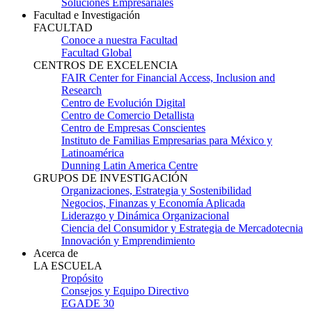
Soluciones Empresariales
Facultad e Investigación
FACULTAD
Conoce a nuestra Facultad
Facultad Global
CENTROS DE EXCELENCIA
FAIR Center for Financial Access, Inclusion and
Research
Centro de Evolución Digital
Centro de Comercio Detallista
Centro de Empresas Conscientes
Instituto de Familias Empresarias para México y
Latinoamérica
Dunning Latin America Centre
GRUPOS DE INVESTIGACIÓN
Organizaciones, Estrategia y Sostenibilidad
Negocios, Finanzas y Economía Aplicada
Liderazgo y Dinámica Organizacional
Ciencia del Consumidor y Estrategia de Mercadotecnia
Innovación y Emprendimiento
Acerca de
LA ESCUELA
Propósito
Consejos y Equipo Directivo
EGADE 30