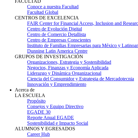
FACULTAD
Conoce a nuestra Facultad
Facultad Global
CENTROS DE EXCELENCIA
FAIR Center for Financial Access, Inclusion and Resear
Centro de Evolución Digital
Centro de Comercio Detallista
Centro de Empresas Conscientes
Instituto de Familias Empresarias para México y Latinoa
Dunning Latin America Centre
GRUPOS DE INVESTIGACIÓN
Organizaciones, Estrategia y Sostenibilidad
Negocios, Finanzas y Economía Aplicada
Liderazgo y Dinámica Organizacional
Ciencia del Consumidor y Estrategia de Mercadotecnia
Innovación y Emprendimiento
Acerca de
LA ESCUELA
Propósito
Consejos y Equipo Directivo
EGADE 30
Reporte Anual EGADE
Sostenibilidad e Impacto Social
ALUMNOS Y EGRESADOS
Career Hub