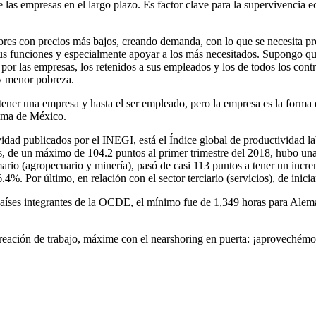
 las empresas en el largo plazo. Es factor clave para la supervivencia
es con precios más bajos, creando demanda, con lo que se necesita pro
sus funciones y especialmente apoyar a los más necesitados. Supongo qu
or las empresas, los retenidos a sus empleados y los de todos los contr
y menor pobreza.
 tener una empresa y hasta el ser empleado, pero la empresa es la form
cima de México.
vidad publicados por el INEGI, está el Índice global de productividad la
, de un máximo de 104.2 puntos al primer trimestre del 2018, hubo una
mario (agropecuario y minería), pasó de casi 113 puntos a tener un inc
4%. Por último, en relación con el sector terciario (servicios), de inici
 países integrantes de la OCDE, el mínimo fue de 1,349 horas para Al
creación de trabajo, máxime con el nearshoring en puerta: ¡aprovechémo