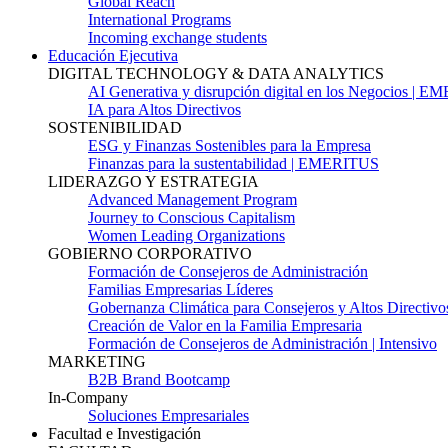
Global Reach
International Programs
Incoming exchange students
Educación Ejecutiva
DIGITAL TECHNOLOGY & DATA ANALYTICS
AI Generativa y disrupción digital en los Negocios | 
IA para Altos Directivos
SOSTENIBILIDAD
ESG y Finanzas Sostenibles para la Empresa
Finanzas para la sustentabilidad | EMERITUS
LIDERAZGO Y ESTRATEGIA
Advanced Management Program
Journey to Conscious Capitalism
Women Leading Organizations
GOBIERNO CORPORATIVO
Formación de Consejeros de Administración
Familias Empresarias Líderes
Gobernanza Climática para Consejeros y Altos Directivo
Creación de Valor en la Familia Empresaria
Formación de Consejeros de Administración | Intensivo
MARKETING
B2B Brand Bootcamp
In-Company
Soluciones Empresariales
Facultad e Investigación