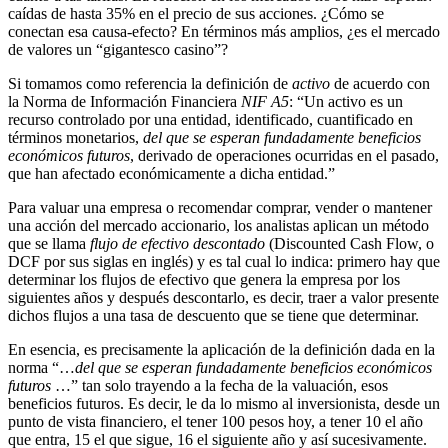
caídas de hasta 35% en el precio de sus acciones. ¿Cómo se
conectan esa causa-efecto? En términos más amplios, ¿es el mercado
de valores un “gigantesco casino”?
Si tomamos como referencia la definición de
activo
de acuerdo con
la Norma de Información Financiera
NIF A5
: “Un activo es un
recurso controlado por una entidad, identificado, cuantificado en
términos monetarios,
del que se esperan fundadamente beneficios
económicos futuros
, derivado de operaciones ocurridas en el pasado,
que han afectado económicamente a dicha entidad.”
Para valuar una empresa o recomendar comprar, vender o mantener
una acción del mercado accionario, los analistas aplican un método
que se llama
flujo de efectivo descontado
(Discounted Cash Flow, o
DCF por sus siglas en inglés) y es tal cual lo indica: primero hay que
determinar los flujos de efectivo que genera la empresa por los
siguientes años y después descontarlo, es decir, traer a valor presente
dichos flujos a una tasa de descuento que se tiene que determinar.
En esencia, es precisamente la aplicación de la definición dada en la
norma “…
del que se esperan fundadamente beneficios económicos
futuros
…” tan solo trayendo a la fecha de la valuación, esos
beneficios futuros. Es decir, le da lo mismo al inversionista, desde un
punto de vista financiero, el tener 100 pesos hoy, a tener 10 el año
que entra, 15 el que sigue, 16 el siguiente año y así sucesivamente.