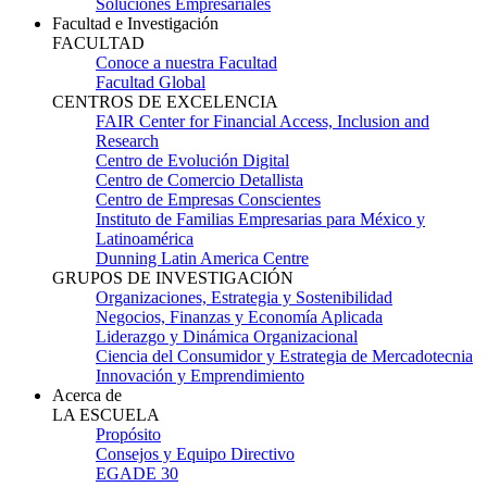
Soluciones Empresariales
Facultad e Investigación
FACULTAD
Conoce a nuestra Facultad
Facultad Global
CENTROS DE EXCELENCIA
FAIR Center for Financial Access, Inclusion and
Research
Centro de Evolución Digital
Centro de Comercio Detallista
Centro de Empresas Conscientes
Instituto de Familias Empresarias para México y
Latinoamérica
Dunning Latin America Centre
GRUPOS DE INVESTIGACIÓN
Organizaciones, Estrategia y Sostenibilidad
Negocios, Finanzas y Economía Aplicada
Liderazgo y Dinámica Organizacional
Ciencia del Consumidor y Estrategia de Mercadotecnia
Innovación y Emprendimiento
Acerca de
LA ESCUELA
Propósito
Consejos y Equipo Directivo
EGADE 30