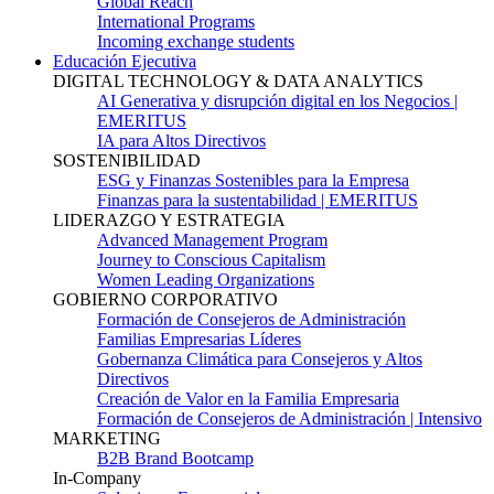
Global Reach
International Programs
Incoming exchange students
Educación Ejecutiva
DIGITAL TECHNOLOGY & DATA ANALYTICS
AI Generativa y disrupción digital en los Negocios |
EMERITUS
IA para Altos Directivos
SOSTENIBILIDAD
ESG y Finanzas Sostenibles para la Empresa
Finanzas para la sustentabilidad | EMERITUS
LIDERAZGO Y ESTRATEGIA
Advanced Management Program
Journey to Conscious Capitalism
Women Leading Organizations
GOBIERNO CORPORATIVO
Formación de Consejeros de Administración
Familias Empresarias Líderes
Gobernanza Climática para Consejeros y Altos
Directivos
Creación de Valor en la Familia Empresaria
Formación de Consejeros de Administración | Intensivo
MARKETING
B2B Brand Bootcamp
In-Company