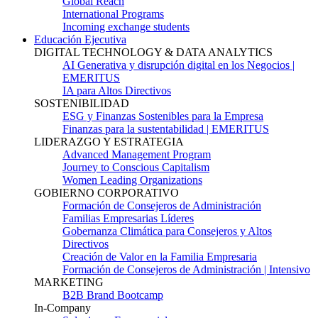
Global Reach
International Programs
Incoming exchange students
Educación Ejecutiva
DIGITAL TECHNOLOGY & DATA ANALYTICS
AI Generativa y disrupción digital en los Negocios |
EMERITUS
IA para Altos Directivos
SOSTENIBILIDAD
ESG y Finanzas Sostenibles para la Empresa
Finanzas para la sustentabilidad | EMERITUS
LIDERAZGO Y ESTRATEGIA
Advanced Management Program
Journey to Conscious Capitalism
Women Leading Organizations
GOBIERNO CORPORATIVO
Formación de Consejeros de Administración
Familias Empresarias Líderes
Gobernanza Climática para Consejeros y Altos
Directivos
Creación de Valor en la Familia Empresaria
Formación de Consejeros de Administración | Intensivo
MARKETING
B2B Brand Bootcamp
In-Company