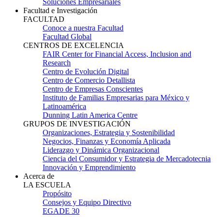
Soluciones Empresariales
Facultad e Investigación
FACULTAD
Conoce a nuestra Facultad
Facultad Global
CENTROS DE EXCELENCIA
FAIR Center for Financial Access, Inclusion and
Research
Centro de Evolución Digital
Centro de Comercio Detallista
Centro de Empresas Conscientes
Instituto de Familias Empresarias para México y
Latinoamérica
Dunning Latin America Centre
GRUPOS DE INVESTIGACIÓN
Organizaciones, Estrategia y Sostenibilidad
Negocios, Finanzas y Economía Aplicada
Liderazgo y Dinámica Organizacional
Ciencia del Consumidor y Estrategia de Mercadotecnia
Innovación y Emprendimiento
Acerca de
LA ESCUELA
Propósito
Consejos y Equipo Directivo
EGADE 30