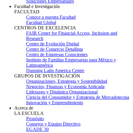
Soluciones Empresariales
Facultad e Investigación
FACULTAD
Conoce a nuestra Facultad
Facultad Global
CENTROS DE EXCELENCIA
FAIR Center for Financial Access, Inclusion and
Research
Centro de Evolución Digital
Centro de Comercio Detallista
Centro de Empresas Conscientes
Instituto de Familias Empresarias para México y
Latinoamérica
Dunning Latin America Centre
GRUPOS DE INVESTIGACIÓN
Organizaciones, Estrategia y Sostenibilidad
Negocios, Finanzas y Economía Aplicada
Liderazgo y Dinámica Organizacional
Ciencia del Consumidor y Estrategia de Mercadotecnia
Innovación y Emprendimiento
Acerca de
LA ESCUELA
Propósito
Consejos y Equipo Directivo
EGADE 30