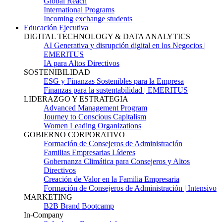
Global Reach
International Programs
Incoming exchange students
Educación Ejecutiva
DIGITAL TECHNOLOGY & DATA ANALYTICS
AI Generativa y disrupción digital en los Negocios |
EMERITUS
IA para Altos Directivos
SOSTENIBILIDAD
ESG y Finanzas Sostenibles para la Empresa
Finanzas para la sustentabilidad | EMERITUS
LIDERAZGO Y ESTRATEGIA
Advanced Management Program
Journey to Conscious Capitalism
Women Leading Organizations
GOBIERNO CORPORATIVO
Formación de Consejeros de Administración
Familias Empresarias Líderes
Gobernanza Climática para Consejeros y Altos
Directivos
Creación de Valor en la Familia Empresaria
Formación de Consejeros de Administración | Intensivo
MARKETING
B2B Brand Bootcamp
In-Company