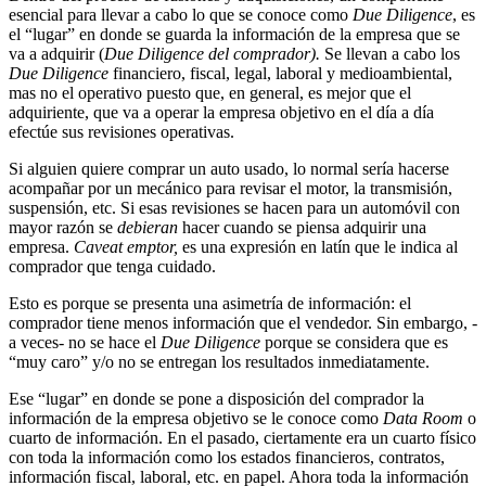
esencial para llevar a cabo lo que se conoce como
Due Diligence
, es
el “lugar” en donde se guarda la información de la empresa que se
va a adquirir (
Due Diligence del comprador).
Se llevan a cabo los
Due Diligence
financiero, fiscal, legal, laboral y medioambiental,
mas no el operativo puesto que, en general, es mejor que el
adquiriente, que va a operar la empresa objetivo en el día a día
efectúe sus revisiones operativas.
Si alguien quiere comprar un auto usado, lo normal sería hacerse
acompañar por un mecánico para revisar el motor, la transmisión,
suspensión, etc. Si esas revisiones se hacen para un automóvil con
mayor razón se
debieran
hacer cuando se piensa adquirir una
empresa.
Caveat emptor,
es una expresión en latín que le indica al
comprador que tenga cuidado.
Esto es porque se presenta una asimetría de información: el
comprador tiene menos información que el vendedor. Sin embargo, -
a veces- no se hace el
Due Diligence
porque se considera que es
“muy caro” y/o no se entregan los resultados inmediatamente.
Ese “lugar” en donde se pone a disposición del comprador la
información de la empresa objetivo se le conoce como
Data Room
o
cuarto de información. En el pasado, ciertamente era un cuarto físico
con toda la información como los estados financieros, contratos,
información fiscal, laboral, etc. en papel. Ahora toda la información