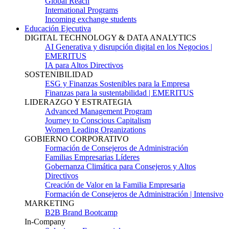
Global Reach
International Programs
Incoming exchange students
Educación Ejecutiva
DIGITAL TECHNOLOGY & DATA ANALYTICS
AI Generativa y disrupción digital en los Negocios |
EMERITUS
IA para Altos Directivos
SOSTENIBILIDAD
ESG y Finanzas Sostenibles para la Empresa
Finanzas para la sustentabilidad | EMERITUS
LIDERAZGO Y ESTRATEGIA
Advanced Management Program
Journey to Conscious Capitalism
Women Leading Organizations
GOBIERNO CORPORATIVO
Formación de Consejeros de Administración
Familias Empresarias Líderes
Gobernanza Climática para Consejeros y Altos
Directivos
Creación de Valor en la Familia Empresaria
Formación de Consejeros de Administración | Intensivo
MARKETING
B2B Brand Bootcamp
In-Company