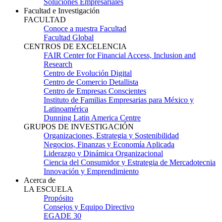
Soluciones Empresariales
Facultad e Investigación
FACULTAD
Conoce a nuestra Facultad
Facultad Global
CENTROS DE EXCELENCIA
FAIR Center for Financial Access, Inclusion and
Research
Centro de Evolución Digital
Centro de Comercio Detallista
Centro de Empresas Conscientes
Instituto de Familias Empresarias para México y
Latinoamérica
Dunning Latin America Centre
GRUPOS DE INVESTIGACIÓN
Organizaciones, Estrategia y Sostenibilidad
Negocios, Finanzas y Economía Aplicada
Liderazgo y Dinámica Organizacional
Ciencia del Consumidor y Estrategia de Mercadotecnia
Innovación y Emprendimiento
Acerca de
LA ESCUELA
Propósito
Consejos y Equipo Directivo
EGADE 30