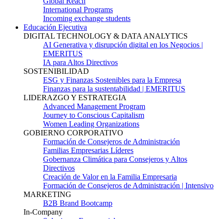
Global Reach
International Programs
Incoming exchange students
Educación Ejecutiva
DIGITAL TECHNOLOGY & DATA ANALYTICS
AI Generativa y disrupción digital en los Negocios |
EMERITUS
IA para Altos Directivos
SOSTENIBILIDAD
ESG y Finanzas Sostenibles para la Empresa
Finanzas para la sustentabilidad | EMERITUS
LIDERAZGO Y ESTRATEGIA
Advanced Management Program
Journey to Conscious Capitalism
Women Leading Organizations
GOBIERNO CORPORATIVO
Formación de Consejeros de Administración
Familias Empresarias Líderes
Gobernanza Climática para Consejeros y Altos
Directivos
Creación de Valor en la Familia Empresaria
Formación de Consejeros de Administración | Intensivo
MARKETING
B2B Brand Bootcamp
In-Company