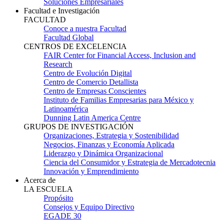
Soluciones Empresariales
Facultad e Investigación
FACULTAD
Conoce a nuestra Facultad
Facultad Global
CENTROS DE EXCELENCIA
FAIR Center for Financial Access, Inclusion and
Research
Centro de Evolución Digital
Centro de Comercio Detallista
Centro de Empresas Conscientes
Instituto de Familias Empresarias para México y
Latinoamérica
Dunning Latin America Centre
GRUPOS DE INVESTIGACIÓN
Organizaciones, Estrategia y Sostenibilidad
Negocios, Finanzas y Economía Aplicada
Liderazgo y Dinámica Organizacional
Ciencia del Consumidor y Estrategia de Mercadotecnia
Innovación y Emprendimiento
Acerca de
LA ESCUELA
Propósito
Consejos y Equipo Directivo
EGADE 30