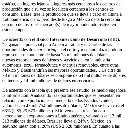
está(ba) en lugares lejanos a lugares más cercanos a los centros de
producción que a su vez se localicen cercanos a los centros de
consumo. Léase: trae la producción que se lleva a cabo en China a
Latinoamérica, claro, pero desde luego a México dada la cercanía
con uno de los -o el- mercado(s) de mayor poder adquisitivo en
estos tiempos.
De acuerdo con el
Banco Interamericano de Desarrollo
(BID),
“la ganancia potencial para América Latina y el Caribe de las
oportunidades de
nearshoring
en el corto y mediano plazo podrían
representar un aumento de hasta 78 mil millones de dólares en
nuevas exportaciones de bienes y servicios… en la industria
automotriz, textil, farmacéutica y energías renovables, entre otras.
México y Brasil tendrían las mayores oportunidades… La cifra de
78 mil millones de dólares se compone de 64 mil millones de dólares
en bienes y 14 mil millones de dólares en servicios.”
De acuerdo con la tabla que presenta ese estudio, es medio engañosa
la información. Analizando las oportunidades que se presentan en
relación con exportaciones al mercado de los Estados Unidos,
valoradas en 43 mil 754 millones de dólares, México se lleva casi el
68% (US$ 29,679 millones). Si lo vemos en relación con
incremento en exportaciones a Latinoamérica, valoradas en 13 mil
313 millones de dólares, Brasil se lleva el 24% y México, en
segundo lugar, con el 20% (US$ 2,628 millones). En cuanto a las