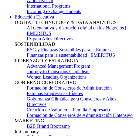
Global Reach
International Programs
Incoming exchange students
Educación Ejecutiva
DIGITAL TECHNOLOGY & DATA ANALYTICS
AI Generativa y disrupción digital en los Negocios |
EMERITUS
IA para Altos Directivos
SOSTENIBILIDAD
ESG y Finanzas Sostenibles para la Empresa
Finanzas para la sustentabilidad | EMERITUS
LIDERAZGO Y ESTRATEGIA
Advanced Management Program
Journey to Conscious Capitalism
Women Leading Organizations
GOBIERNO CORPORATIVO
Formación de Consejeros de Administración
Familias Empresarias Líderes
Gobernanza Climática para Consejeros y Altos
Directivos
Creación de Valor en la Familia Empresaria
Formación de Consejeros de Administración | Intensivo
MARKETING
B2B Brand Bootcamp
In-Company