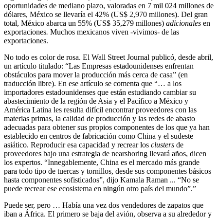
oportunidades de mediano plazo, valoradas en 7 mil 024 millones de
dólares, México se llevaría el 42% (US$ 2,970 millones). Del gran
total, México abarca un 55% (US$ 35,279 millones)
adicionales
en
exportaciones
.
Muchos mexicanos viven -vivimos- de las
exportaciones.
No todo es color de rosa. El Wall Street Journal publicó, desde abril,
un artículo titulado: “Las Empresas estadounidenses enfrentan
obstáculos para mover la producción más cerca de casa” (en
traducción libre). En ese artículo se comenta que “… a los
importadores estadounidenses que están estudiando cambiar su
abastecimiento de la región de Asia y el Pacífico a México y
América Latina les resulta difícil encontrar proveedores con las
materias primas, la calidad de producción y las redes de abasto
adecuadas para obtener sus propios componentes de los que ya han
establecido en centros de fabricación como China y el sudeste
asiático. Reproducir esa capacidad y recrear los
clusters
de
proveedores bajo una estrategia de nearshoring llevará años, dicen
los expertos. “Innegablemente, China es el mercado más grande
para todo tipo de tuercas y tornillos, desde sus componentes básicos
hasta componentes sofisticados”, dijo Kamala Raman ... “No se
puede recrear ese ecosistema en ningún otro país del mundo”.”
Puede ser, pero … Había una vez dos vendedores de zapatos que
iban a África. El primero se baja del avión, observa a su alrededor y