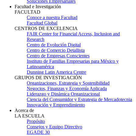
Soluciones Empresariales
Facultad e Investigación
FACULTAD
Conoce a nuestra Facultad
Facultad Global
CENTROS DE EXCELENCIA
FAIR Center for Financial Access, Inclusion and
Research
Centro de Evolución Digital
Centro de Comercio Detallista
Centro de Empresas Conscientes
Instituto de Familias Empresarias para México y
Latinoamérica
Dunning Latin America Centre
GRUPOS DE INVESTIGACIÓN
Organizaciones, Estrategia y Sostenibilidad
Negocios, Finanzas y Economía Aplicada
Liderazgo y Dinámica Organizacional
Ciencia del Consumidor y Estrategia de Mercadotecnia
Innovación y Emprendimiento
Acerca de
LA ESCUELA
Propósito
Consejos y Equipo Directivo
EGADE 30