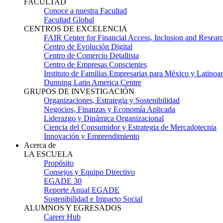
FACULTAD
Conoce a nuestra Facultad
Facultad Global
CENTROS DE EXCELENCIA
FAIR Center for Financial Access, Inclusion and Resear
Centro de Evolución Digital
Centro de Comercio Detallista
Centro de Empresas Conscientes
Instituto de Familias Empresarias para México y Latinoa
Dunning Latin America Centre
GRUPOS DE INVESTIGACIÓN
Organizaciones, Estrategia y Sostenibilidad
Negocios, Finanzas y Economía Aplicada
Liderazgo y Dinámica Organizacional
Ciencia del Consumidor y Estrategia de Mercadotecnia
Innovación y Emprendimiento
Acerca de
LA ESCUELA
Propósito
Consejos y Equipo Directivo
EGADE 30
Reporte Anual EGADE
Sostenibilidad e Impacto Social
ALUMNOS Y EGRESADOS
Career Hub