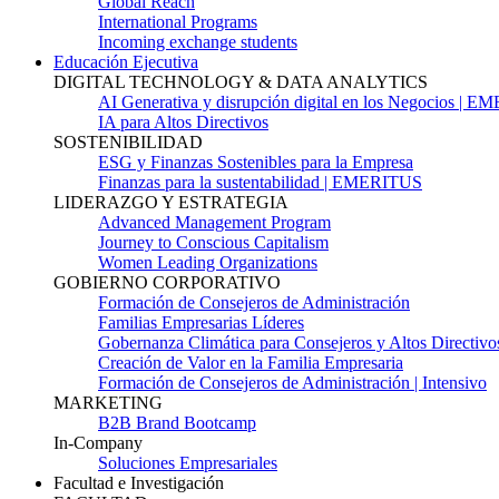
Global Reach
International Programs
Incoming exchange students
Educación Ejecutiva
DIGITAL TECHNOLOGY & DATA ANALYTICS
AI Generativa y disrupción digital en los Negocios | 
IA para Altos Directivos
SOSTENIBILIDAD
ESG y Finanzas Sostenibles para la Empresa
Finanzas para la sustentabilidad | EMERITUS
LIDERAZGO Y ESTRATEGIA
Advanced Management Program
Journey to Conscious Capitalism
Women Leading Organizations
GOBIERNO CORPORATIVO
Formación de Consejeros de Administración
Familias Empresarias Líderes
Gobernanza Climática para Consejeros y Altos Directivo
Creación de Valor en la Familia Empresaria
Formación de Consejeros de Administración | Intensivo
MARKETING
B2B Brand Bootcamp
In-Company
Soluciones Empresariales
Facultad e Investigación