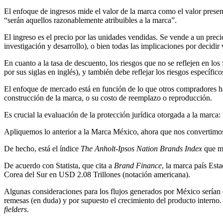
El enfoque de ingresos mide el valor de la marca como el valor present
“serán aquellos razonablemente atribuibles a la marca”.
El ingreso es el precio por las unidades vendidas. Se vende a un prec
investigación y desarrollo), o bien todas las implicaciones por decidi
En cuanto a la tasa de descuento, los riesgos que no se reflejen en l
por sus siglas en inglés), y también debe reflejar los riesgos específico
El enfoque de mercado está en función de lo que otros compradores ha
construcción de la marca, o su costo de reemplazo o reproducción.
Es crucial la evaluación de la protección jurídica otorgada a la marca:
Apliquemos lo anterior a la Marca México, ahora que nos convertimos
De hecho, está el índice
The Anholt-Ipsos Nation Brands Index
que mi
De acuerdo con Statista, que cita a
Brand Finance
, la marca país Est
Corea del Sur en USD 2.08 Trillones (notación americana).
Algunas consideraciones para los flujos generados por México serían el
remesas (en duda) y por supuesto el crecimiento del producto interno. 
fielders
.