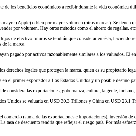
e de los beneficios económicos a recibir durante la vida económica útil 
io mayor (Apple) o bien por mayor volumen (otras marcas). Se tienen qu
r vender por volumen. Hay otros métodos como el ahorro de regalías, etc
os flujos de efectivo futuros se tendrán que considerar en ésta, hacie
s de la marca.
yan pagado por activos razonablemente similares a los valuados. El enf
 los derechos legales que protegen la marca, quien es su propietario legal
 en el primer exportador a Los Estados Unidos y un posible destino pa
de considera las exportaciones, gobernanza, cultura, la gente, turismo,
ados Unidos se valuaría en USD 30.3 Trillones y China en USD 23.1 Tril
 comercio (suma de las exportaciones e importaciones), inversión de car
La tasa de descuento tendría que reflejar el riesgo país. Por más esfuerz