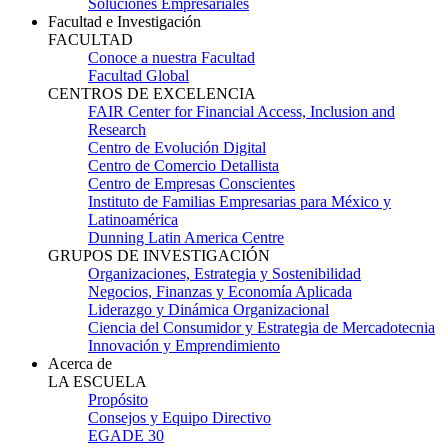
Soluciones Empresariales
Facultad e Investigación
FACULTAD
Conoce a nuestra Facultad
Facultad Global
CENTROS DE EXCELENCIA
FAIR Center for Financial Access, Inclusion and
Research
Centro de Evolución Digital
Centro de Comercio Detallista
Centro de Empresas Conscientes
Instituto de Familias Empresarias para México y
Latinoamérica
Dunning Latin America Centre
GRUPOS DE INVESTIGACIÓN
Organizaciones, Estrategia y Sostenibilidad
Negocios, Finanzas y Economía Aplicada
Liderazgo y Dinámica Organizacional
Ciencia del Consumidor y Estrategia de Mercadotecnia
Innovación y Emprendimiento
Acerca de
LA ESCUELA
Propósito
Consejos y Equipo Directivo
EGADE 30