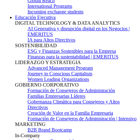
Global Reach
International Programs
Incoming exchange students
Educación Ejecutiva
DIGITAL TECHNOLOGY & DATA ANALYTICS
AI Generativa y disrupción digital en los Negocios |
EMERITUS
IA para Altos Directivos
SOSTENIBILIDAD
ESG y Finanzas Sostenibles para la Empresa
Finanzas para la sustentabilidad | EMERITUS
LIDERAZGO Y ESTRATEGIA
Advanced Management Program
Journey to Conscious Capitalism
Women Leading Organizations
GOBIERNO CORPORATIVO
Formación de Consejeros de Administración
Familias Empresarias Líderes
Gobernanza Climática para Consejeros y Altos
Directivos
Creación de Valor en la Familia Empresaria
Formación de Consejeros de Administración | Intensivo
MARKETING
B2B Brand Bootcamp
In-Company