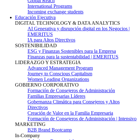
Global Reach
International Programs
Incoming exchange students
Educación Ejecutiva
DIGITAL TECHNOLOGY & DATA ANALYTICS
AI Generativa y disrupción digital en los Negocios |
EMERITUS
IA para Altos Directivos
SOSTENIBILIDAD
ESG y Finanzas Sostenibles para la Empresa
Finanzas para la sustentabilidad | EMERITUS
LIDERAZGO Y ESTRATEGIA
Advanced Management Program
Journey to Conscious Capitalism
Women Leading Organizations
GOBIERNO CORPORATIVO
Formación de Consejeros de Administración
Familias Empresarias Líderes
Gobernanza Climática para Consejeros y Altos
Directivos
Creación de Valor en la Familia Empresaria
Formación de Consejeros de Administración | Intensivo
MARKETING
B2B Brand Bootcamp
In-Company