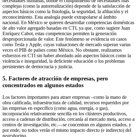
necesidades humanas, donde el cumplimiento de necesidades más
complejas (como la autorrealización) depende de la satisfacción de
aspectos básicos como la fisiología, la seguridad, la afiliación y el
reconocimiento. Esta analogía puede extrapolarse al ámbito
nacional. En México se quieren desarrollar competencias domésticas
de alto valor agregado basadas en CTI, ya que, como sugiere Juan
Enríquez Cabot, estas competencias permiten la generación
desproporcionada de valor. Este fenómeno se evidencia en casos
como Tesla y Apple, cuyas valuaciones de mercado superan varias
veces el PIB de países como México. No obstante, realizamos
esfuerzos en CTI sin haber abordado aún aspectos básicos como la
violencia e inseguridad, la deficiente educación o los problemas
persistentes de democracia y justicia.
5. Factores de atracción de empresas, pero
concentrados en algunos estados
Los factores importantes para atraer empresas –como la mano de
obra calificada, infraestructura de calidad, recursos requeridos por
las empresas en específico (como agua, energía, o gas),
incorporación relativamente sencilla en los clústeres productivos,
acceso a cadenas de distribución, cercanía al mercado meta, acceso a
centros de investigación, etc.—se concentran en algunos estados, y
por ende, no todos verán el mismo impacto directo (e indirecto) del
nearshoring
.