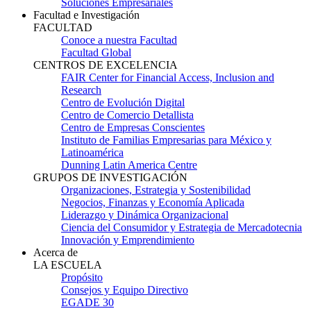
Soluciones Empresariales
Facultad e Investigación
FACULTAD
Conoce a nuestra Facultad
Facultad Global
CENTROS DE EXCELENCIA
FAIR Center for Financial Access, Inclusion and
Research
Centro de Evolución Digital
Centro de Comercio Detallista
Centro de Empresas Conscientes
Instituto de Familias Empresarias para México y
Latinoamérica
Dunning Latin America Centre
GRUPOS DE INVESTIGACIÓN
Organizaciones, Estrategia y Sostenibilidad
Negocios, Finanzas y Economía Aplicada
Liderazgo y Dinámica Organizacional
Ciencia del Consumidor y Estrategia de Mercadotecnia
Innovación y Emprendimiento
Acerca de
LA ESCUELA
Propósito
Consejos y Equipo Directivo
EGADE 30