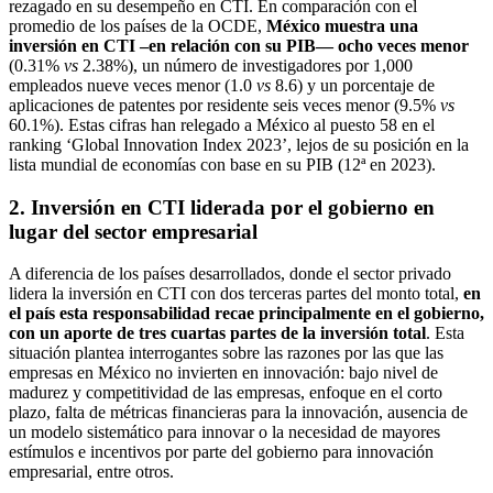
rezagado en su desempeño en CTI. En comparación con el
promedio de los países de la OCDE,
México muestra una
inversión en CTI –en relación con su PIB— ocho veces menor
(0.31%
vs
2.38%), un número de investigadores por 1,000
empleados nueve veces menor (1.0
vs
8.6) y un porcentaje de
aplicaciones de patentes por residente seis veces menor (9.5%
vs
60.1%). Estas cifras han relegado a México al puesto 58 en el
ranking ‘Global Innovation Index 2023’, lejos de su posición en la
lista mundial de economías con base en su PIB (12ª en 2023).
2. Inversión en CTI liderada por el gobierno en
lugar del sector empresarial
A diferencia de los países desarrollados, donde el sector privado
lidera la inversión en CTI con dos terceras partes del monto total,
en
el país esta responsabilidad recae principalmente en el gobierno,
con un aporte de tres cuartas partes de la inversión total
. Esta
situación plantea interrogantes sobre las razones por las que las
empresas en México no invierten en innovación: bajo nivel de
madurez y competitividad de las empresas, enfoque en el corto
plazo, falta de métricas financieras para la innovación, ausencia de
un modelo sistemático para innovar o la necesidad de mayores
estímulos e incentivos por parte del gobierno para innovación
empresarial, entre otros.