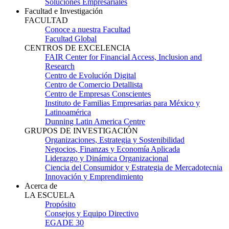
Soluciones Empresariales
Facultad e Investigación
FACULTAD
Conoce a nuestra Facultad
Facultad Global
CENTROS DE EXCELENCIA
FAIR Center for Financial Access, Inclusion and
Research
Centro de Evolución Digital
Centro de Comercio Detallista
Centro de Empresas Conscientes
Instituto de Familias Empresarias para México y
Latinoamérica
Dunning Latin America Centre
GRUPOS DE INVESTIGACIÓN
Organizaciones, Estrategia y Sostenibilidad
Negocios, Finanzas y Economía Aplicada
Liderazgo y Dinámica Organizacional
Ciencia del Consumidor y Estrategia de Mercadotecnia
Innovación y Emprendimiento
Acerca de
LA ESCUELA
Propósito
Consejos y Equipo Directivo
EGADE 30