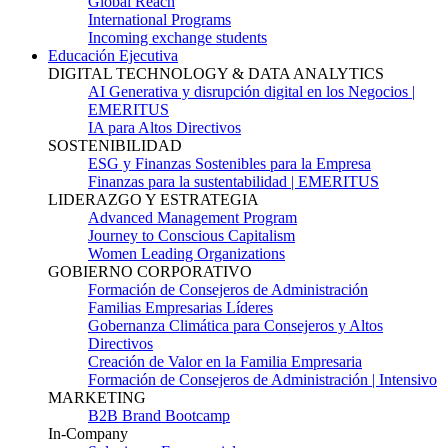
Global Reach
International Programs
Incoming exchange students
Educación Ejecutiva
DIGITAL TECHNOLOGY & DATA ANALYTICS
AI Generativa y disrupción digital en los Negocios |
EMERITUS
IA para Altos Directivos
SOSTENIBILIDAD
ESG y Finanzas Sostenibles para la Empresa
Finanzas para la sustentabilidad | EMERITUS
LIDERAZGO Y ESTRATEGIA
Advanced Management Program
Journey to Conscious Capitalism
Women Leading Organizations
GOBIERNO CORPORATIVO
Formación de Consejeros de Administración
Familias Empresarias Líderes
Gobernanza Climática para Consejeros y Altos
Directivos
Creación de Valor en la Familia Empresaria
Formación de Consejeros de Administración | Intensivo
MARKETING
B2B Brand Bootcamp
In-Company