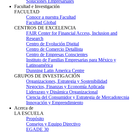
Soluciones Empresariales
Facultad e Investigación
FACULTAD
Conoce a nuestra Facultad
Facultad Global
CENTROS DE EXCELENCIA
FAIR Center for Financial Access, Inclusion and
Research
Centro de Evolución Digital
Centro de Comercio Detallista
Centro de Empresas Conscientes
Instituto de Familias Empresarias para México y
Latinoamérica
Dunning Latin America Centre
GRUPOS DE INVESTIGACIÓN
Organizaciones, Estrategia y Sostenibilidad
Negocios, Finanzas y Economía Aplicada
Liderazgo y Dinámica Organizacional
Ciencia del Consumidor y Estrategia de Mercadotecnia
Innovación y Emprendimiento
Acerca de
LA ESCUELA
Propósito
Consejos y Equipo Directivo
EGADE 30