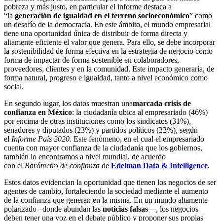
pobreza y más justo, en particular el informe destaca a
“la
generación de igualdad en el terreno socioeconómico
” como
un desafío de la democracia. En este ámbito, el mundo empresarial
tiene una oportunidad única de distribuir de forma directa y
altamente eficiente el valor que genera. Para ello, se debe incorporar
la sostenibilidad de forma efectiva en la estrategia de negocio como
forma de impactar de forma sostenible en colaboradores,
proveedores, clientes y en la comunidad. Este impacto generaría, de
forma natural, progreso e igualdad, tanto a nivel económico como
social.
En segundo lugar, los datos muestran una
marcada crisis de
confianza en México
: la ciudadanía ubica al empresariado (46%)
por encima de otras instituciones como los sindicatos (31%),
senadores y diputados (23%) y partidos políticos (22%), según
el
Informe País 2020
. Este fenómeno, en el cual el empresariado
cuenta con mayor confianza de la ciudadanía que los gobiernos,
también lo encontramos a nivel mundial, de acuerdo
con el
Barómetro de confianza
de
Edelman Data & Intelligence
.
Estos datos evidencian la oportunidad que tienen los negocios de ser
agentes de cambio, fortaleciendo la sociedad mediante el aumento
de la confianza que generan en la misma. En un mundo altamente
polarizado –donde abundan las
noticias falsas
—, los negocios
deben tener una voz en el debate público y proponer sus propias