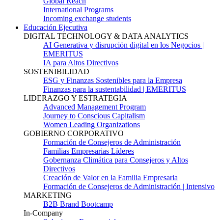
Global Reach
International Programs
Incoming exchange students
Educación Ejecutiva
DIGITAL TECHNOLOGY & DATA ANALYTICS
AI Generativa y disrupción digital en los Negocios |
EMERITUS
IA para Altos Directivos
SOSTENIBILIDAD
ESG y Finanzas Sostenibles para la Empresa
Finanzas para la sustentabilidad | EMERITUS
LIDERAZGO Y ESTRATEGIA
Advanced Management Program
Journey to Conscious Capitalism
Women Leading Organizations
GOBIERNO CORPORATIVO
Formación de Consejeros de Administración
Familias Empresarias Líderes
Gobernanza Climática para Consejeros y Altos
Directivos
Creación de Valor en la Familia Empresaria
Formación de Consejeros de Administración | Intensivo
MARKETING
B2B Brand Bootcamp
In-Company