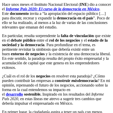
Hace unos meses el Instituto Nacional Electoral (
INE
) dio a conocer
el
Informe País 2020: El curso de la democracia en México
.
Este
documento
invita a “la apropiación del espacio público […]
para discutir, recrear y expandir la
democracia en el país
”. Poco de
ello se ha realizado, al menos a la luz de varias de las conclusiones
relevantes que emanan del estudio.
En particular, resulta sorprendente la
falta de vinculación
que existe
en el
debate público
entre el
rol de los negocios
y el
estado de la
sociedad y la democracia
. Para profundizar en el tema, es
pertinente revisitar la simbiosis que debería existir entre un
buen
entorno de negocios
y la existencia de una democracia liberal.
En este sentido, la paradoja resulta del propio éxito empresarial y la
acumulación de capital que este genera en los emprendedores
exitosos.
¿Cuál es el rol de los
negocios
en resolver esta paradoja? ¿Cómo
pueden contribuir las empresas a
construir
más
democracia
? En mi
opinión, repensando el futuro de los negocios, accionando sobre la
forma en la cual entendemos su impacto en
el
desarrollo
sostenible.
Inspirado en los resultados del
Informe
País 2020
, en estas líneas me atrevo a sugerir tres cambios que
debería impulsar el empresariado en México.
En primer lugar, la ciudadanía aspira a tener un país con menos