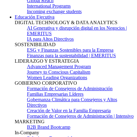
Global Reach
International Programs
Incoming exchange students
Educación Ejecutiva
DIGITAL TECHNOLOGY & DATA ANALYTICS
AI Generativa y disrupción digital en los Negocios |
EMERITUS
IA para Altos Directivos
SOSTENIBILIDAD
ESG y Finanzas Sostenibles para la Empresa
Finanzas para la sustentabilidad | EMERITUS
LIDERAZGO Y ESTRATEGIA
Advanced Management Program
Journey to Conscious Capitalism
Women Leading Organizations
GOBIERNO CORPORATIVO
Formación de Consejeros de Administración
Familias Empresarias Líderes
Gobernanza Climática para Consejeros y Altos
Directivos
Creación de Valor en la Familia Empresaria
Formación de Consejeros de Administración | Intensivo
MARKETING
B2B Brand Bootcamp
In-Company