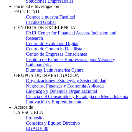
Soluciones Empresariales
Facultad e Investigación
FACULTAD
Conoce a nuestra Facultad
Facultad Global
CENTROS DE EXCELENCIA
FAIR Center for Financial Access, Inclusion and
Research
Centro de Evolución Digital
Centro de Comercio Detallista
Centro de Empresas Conscientes
Instituto de Familias Empresarias para México y
Latinoamérica
Dunning Latin America Centre
GRUPOS DE INVESTIGACIÓN
Organizaciones, Estrategia y Sostenibilidad
Negocios, Finanzas y Economía Aplicada
Liderazgo y Dinámica Organizacional
Ciencia del Consumidor y Estrategia de Mercadotecnia
Innovación y Emprendimiento
Acerca de
LA ESCUELA
Propósito
Consejos y Equipo Directivo
EGADE 30