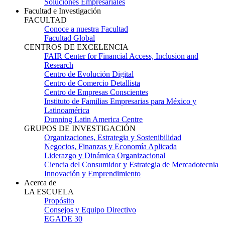
Soluciones Empresariales
Facultad e Investigación
FACULTAD
Conoce a nuestra Facultad
Facultad Global
CENTROS DE EXCELENCIA
FAIR Center for Financial Access, Inclusion and
Research
Centro de Evolución Digital
Centro de Comercio Detallista
Centro de Empresas Conscientes
Instituto de Familias Empresarias para México y
Latinoamérica
Dunning Latin America Centre
GRUPOS DE INVESTIGACIÓN
Organizaciones, Estrategia y Sostenibilidad
Negocios, Finanzas y Economía Aplicada
Liderazgo y Dinámica Organizacional
Ciencia del Consumidor y Estrategia de Mercadotecnia
Innovación y Emprendimiento
Acerca de
LA ESCUELA
Propósito
Consejos y Equipo Directivo
EGADE 30