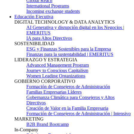
Global Reach
International Programs
Incoming exchange students
Educación Ejecutiva
DIGITAL TECHNOLOGY & DATA ANALYTICS
AI Generativa y disrupción digital en los Negocios |
EMERITUS
IA para Altos Directivos
SOSTENIBILIDAD
ESG y Finanzas Sostenibles para la Empresa
Finanzas para la sustentabilidad | EMERITUS
LIDERAZGO Y ESTRATEGIA
Advanced Management Program
Journey to Conscious Capitalism
Women Leading Organizations
GOBIERNO CORPORATIVO
Formación de Consejeros de Administración
Familias Empresarias Líderes
Gobernanza Climática para Consejeros y Altos
Directivos
Creación de Valor en la Familia Empresaria
Formación de Consejeros de Administración | Intensivo
MARKETING
B2B Brand Bootcamp
In-Company