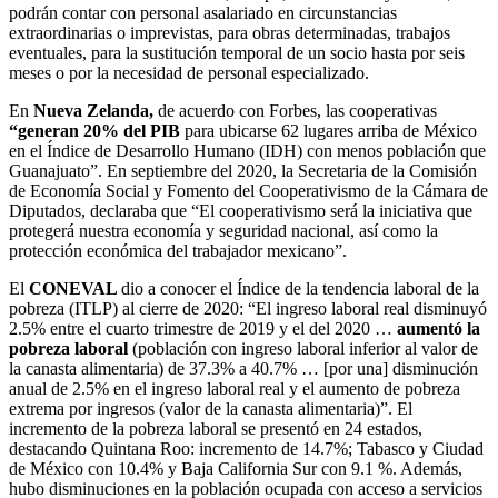
podrán contar con personal asalariado en circunstancias
extraordinarias o imprevistas, para obras determinadas, trabajos
eventuales, para la sustitución temporal de un socio hasta por seis
meses o por la necesidad de personal especializado.
En
Nueva Zelanda,
de acuerdo con Forbes, las cooperativas
“generan 20% del PIB
para ubicarse 62 lugares arriba de México
en el Índice de Desarrollo Humano (IDH) con menos población que
Guanajuato”. En septiembre del 2020, la Secretaria de la Comisión
de Economía Social y Fomento del Cooperativismo de la Cámara de
Diputados, declaraba que “El cooperativismo será la iniciativa que
protegerá nuestra economía y seguridad nacional, así como la
protección económica del trabajador mexicano”.
El
CONEVAL
dio a conocer el Índice de la tendencia laboral de la
pobreza (ITLP) al cierre de 2020: “El ingreso laboral real disminuyó
2.5% entre el cuarto trimestre de 2019 y el del 2020 …
aumentó la
pobreza laboral
(población con ingreso laboral inferior al valor de
la canasta alimentaria) de 37.3% a 40.7% … [por una] disminución
anual de 2.5% en el ingreso laboral real y el aumento de pobreza
extrema por ingresos (valor de la canasta alimentaria)”. El
incremento de la pobreza laboral se presentó en 24 estados,
destacando Quintana Roo: incremento de 14.7%; Tabasco y Ciudad
de México con 10.4% y Baja California Sur con 9.1 %. Además,
hubo disminuciones en la población ocupada con acceso a servicios