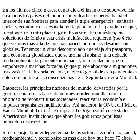
En los últimos cinco meses, como dicta el instinto de supervivencia,
casi todos los países del mundo han volcado su energía hacia el
interior de sus fronteras para atender la triple emergencia –sanitaria,
social y económica— desatada por la pandemia. La paradoja es que,
mientras en el corto plazo urge enfocarse en lo doméstico, las
soluciones de fondo a esta crisis multifacética requieren
ipso facto
que veamos más allá de nuestras narices porque los desafíos son
globales. Tenemos un virus descontr­olado que viaja sin pasaporte,
una economía globalizada que se asoma al abismo, una debacle
medioambiental largamente anunciada y una población que se
empobrece a marchas forzadas (y que puede abocarse a migraciones
masivas). En la historia reciente, el efecto global de esta pandemia es
solo comparable a las consecuencias de la Segunda Guerra Mundial.
Entonces, las principales naciones del mundo, devastadas por la
guerra, sentaron las bases de un nuevo orden mundial con la
prioridad de reconstruir las sociedades, reactivar la economía e
impulsar organismos multilaterales. Así nacieron la ONU, el FMI, el
Banco Mundial, la Unión Europea o la Organización de Estados
Americanos, instituciones que ahora los gobiernos populistas
pretenden desacreditar.
Sin embargo, la interdependencia de los sistemas económico, social,
medioambiental y tecnológico es más clara hoy que hace 75 años.