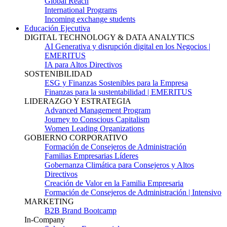
Global Reach
International Programs
Incoming exchange students
Educación Ejecutiva
DIGITAL TECHNOLOGY & DATA ANALYTICS
AI Generativa y disrupción digital en los Negocios |
EMERITUS
IA para Altos Directivos
SOSTENIBILIDAD
ESG y Finanzas Sostenibles para la Empresa
Finanzas para la sustentabilidad | EMERITUS
LIDERAZGO Y ESTRATEGIA
Advanced Management Program
Journey to Conscious Capitalism
Women Leading Organizations
GOBIERNO CORPORATIVO
Formación de Consejeros de Administración
Familias Empresarias Líderes
Gobernanza Climática para Consejeros y Altos
Directivos
Creación de Valor en la Familia Empresaria
Formación de Consejeros de Administración | Intensivo
MARKETING
B2B Brand Bootcamp
In-Company