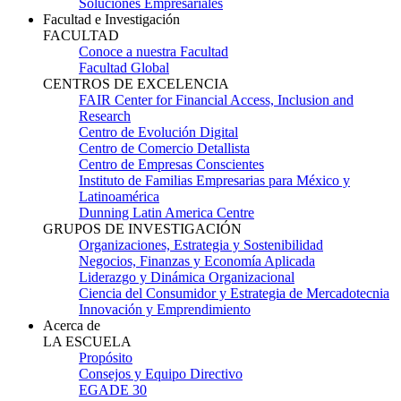
Soluciones Empresariales
Facultad e Investigación
FACULTAD
Conoce a nuestra Facultad
Facultad Global
CENTROS DE EXCELENCIA
FAIR Center for Financial Access, Inclusion and
Research
Centro de Evolución Digital
Centro de Comercio Detallista
Centro de Empresas Conscientes
Instituto de Familias Empresarias para México y
Latinoamérica
Dunning Latin America Centre
GRUPOS DE INVESTIGACIÓN
Organizaciones, Estrategia y Sostenibilidad
Negocios, Finanzas y Economía Aplicada
Liderazgo y Dinámica Organizacional
Ciencia del Consumidor y Estrategia de Mercadotecnia
Innovación y Emprendimiento
Acerca de
LA ESCUELA
Propósito
Consejos y Equipo Directivo
EGADE 30