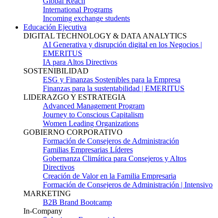
Global Reach
International Programs
Incoming exchange students
Educación Ejecutiva
DIGITAL TECHNOLOGY & DATA ANALYTICS
AI Generativa y disrupción digital en los Negocios |
EMERITUS
IA para Altos Directivos
SOSTENIBILIDAD
ESG y Finanzas Sostenibles para la Empresa
Finanzas para la sustentabilidad | EMERITUS
LIDERAZGO Y ESTRATEGIA
Advanced Management Program
Journey to Conscious Capitalism
Women Leading Organizations
GOBIERNO CORPORATIVO
Formación de Consejeros de Administración
Familias Empresarias Líderes
Gobernanza Climática para Consejeros y Altos
Directivos
Creación de Valor en la Familia Empresaria
Formación de Consejeros de Administración | Intensivo
MARKETING
B2B Brand Bootcamp
In-Company