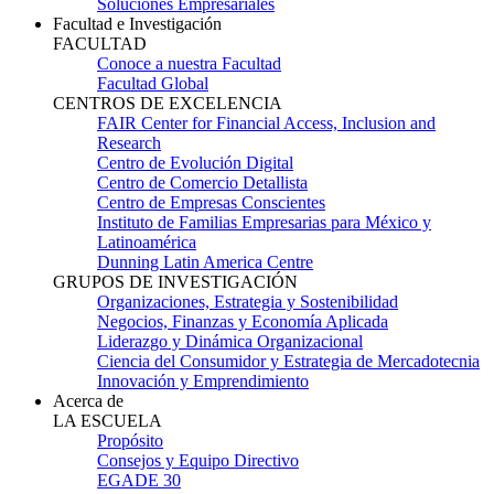
Soluciones Empresariales
Facultad e Investigación
FACULTAD
Conoce a nuestra Facultad
Facultad Global
CENTROS DE EXCELENCIA
FAIR Center for Financial Access, Inclusion and
Research
Centro de Evolución Digital
Centro de Comercio Detallista
Centro de Empresas Conscientes
Instituto de Familias Empresarias para México y
Latinoamérica
Dunning Latin America Centre
GRUPOS DE INVESTIGACIÓN
Organizaciones, Estrategia y Sostenibilidad
Negocios, Finanzas y Economía Aplicada
Liderazgo y Dinámica Organizacional
Ciencia del Consumidor y Estrategia de Mercadotecnia
Innovación y Emprendimiento
Acerca de
LA ESCUELA
Propósito
Consejos y Equipo Directivo
EGADE 30