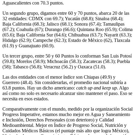
Aguascalientes con 70.3 puntos.
Un segundo grupo, digamos entre 60 y 70 puntos, abarca 20 de las
32 entidades: CDMX con 69.7); Yucatán (68.8); Sinaloa (68.4);
Baja California (68.3); Jalisco (68.1); Sonora (67.4); Tamaulipas
(67.2); Coahuila (67); Durango (66.6); Quintana Roo (65.9); Colima
(65.6); Baja California Sur (64.6); Chihuahua (63.7); Nayarit (63.3);
Hidalgo (62.9); Campeche (62.3); Estado de México (62), Tlaxcala
(61.9) y Guanajuato (60.9).
Un tercer grupo, entre 50 y 60 Puntos lo conforman San Luis Potosí
(59.8); Morelos (58.9); Michoacán (58.3); Zacatecas (58.3); Puebla
(58); Tabasco (56.8); Veracruz (56.2) y Oaxaca (51.0).
Las dos entidades con el menor índice son Chiapas (49.9) y
Guerrero (48.4). Sin considerarlas, el promedio nacional subiría a
63.8 puntos. Hay un dicho americano:
catch up and keep up
. Algo
así como no solo es necesario alcanzar sino mantener el paso. Eso se
necesita en esos estados.
Comparativamente con el mundo, medido por la organización Social
Progress Imperative, estamos mucho mejor en Agua y Saneamiento
e Inclusión, Derechos Personales (con deterioro) y Calidad
Medioambiental. Mejor en Índice de Progreso Social, Nutrición y
Cuidados Médicos Básicos (el puntaje más alto que logra México),