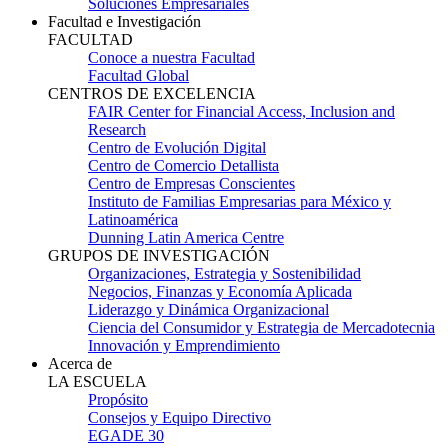
Soluciones Empresariales
Facultad e Investigación
FACULTAD
Conoce a nuestra Facultad
Facultad Global
CENTROS DE EXCELENCIA
FAIR Center for Financial Access, Inclusion and
Research
Centro de Evolución Digital
Centro de Comercio Detallista
Centro de Empresas Conscientes
Instituto de Familias Empresarias para México y
Latinoamérica
Dunning Latin America Centre
GRUPOS DE INVESTIGACIÓN
Organizaciones, Estrategia y Sostenibilidad
Negocios, Finanzas y Economía Aplicada
Liderazgo y Dinámica Organizacional
Ciencia del Consumidor y Estrategia de Mercadotecnia
Innovación y Emprendimiento
Acerca de
LA ESCUELA
Propósito
Consejos y Equipo Directivo
EGADE 30