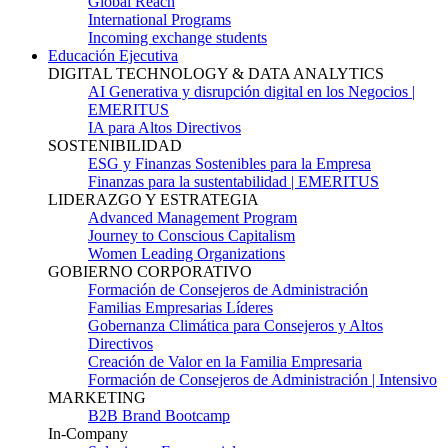
Global Reach
International Programs
Incoming exchange students
Educación Ejecutiva
DIGITAL TECHNOLOGY & DATA ANALYTICS
AI Generativa y disrupción digital en los Negocios |
EMERITUS
IA para Altos Directivos
SOSTENIBILIDAD
ESG y Finanzas Sostenibles para la Empresa
Finanzas para la sustentabilidad | EMERITUS
LIDERAZGO Y ESTRATEGIA
Advanced Management Program
Journey to Conscious Capitalism
Women Leading Organizations
GOBIERNO CORPORATIVO
Formación de Consejeros de Administración
Familias Empresarias Líderes
Gobernanza Climática para Consejeros y Altos
Directivos
Creación de Valor en la Familia Empresaria
Formación de Consejeros de Administración | Intensivo
MARKETING
B2B Brand Bootcamp
In-Company