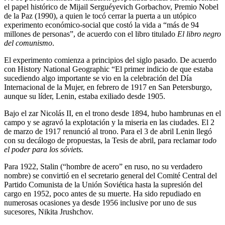
el papel histórico de Mijail Serguéyevich Gorbachov, Premio Nobel
de la Paz (1990), a quien le tocó cerrar la puerta a un utópico
experimento económico-social que costó la vida a “más de 94
millones de personas”, de acuerdo con el libro titulado
El libro negro
del comunismo
.
El experimento comienza a principios del siglo pasado. De acuerdo
con History National Geographic “El primer indicio de que estaba
sucediendo algo importante se vio en la celebración del Día
Internacional de la Mujer, en febrero de 1917 en San Petersburgo,
aunque su líder, Lenin, estaba exiliado desde 1905.
Bajo el zar Nicolás II, en el trono desde 1894, hubo hambrunas en el
campo y se agravó la explotación y la miseria en las ciudades. El 2
de marzo de 1917 renunció al trono. Para el 3 de abril Lenin llegó
con su decálogo de propuestas, la Tesis de abril, para reclamar
todo
el poder para los sóviets.
Para 1922, Stalin (“hombre de acero” en ruso, no su verdadero
nombre) se convirtió en el secretario general del Comité Central del
Partido Comunista de la Unión Soviética hasta la supresión del
cargo en 1952, poco antes de su muerte. Ha sido repudiado en
numerosas ocasiones ya desde 1956 inclusive por uno de sus
sucesores, Nikita Jrushchov.