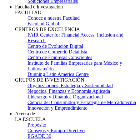
Soluciones Empresariales
Facultad e Investigación
FACULTAD
Conoce a nuestra Facultad
Facultad Global
CENTROS DE EXCELENCIA
FAIR Center for Financial Access, Inclusion and
Research
Centro de Evolución Digital
Centro de Comercio Detallista
Centro de Empresas Conscientes
Instituto de Familias Empresarias para México y
Latinoamérica
Dunning Latin America Centre
GRUPOS DE INVESTIGACIÓN
Organizaciones, Estrategia y Sostenibilidad
Negocios, Finanzas y Economía Aplicada
Liderazgo y Dinámica Organizacional
Ciencia del Consumidor y Estrategia de Mercadotecnia
Innovación y Emprendimiento
Acerca de
LA ESCUELA
Propósito
Consejos y Equipo Directivo
EGADE 30