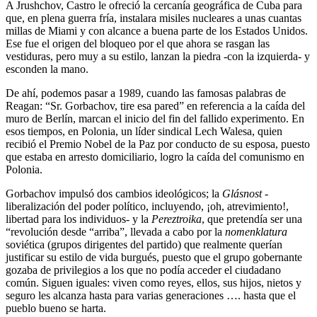
A Jrushchov, Castro le ofreció la cercanía geográfica de Cuba para
que, en plena guerra fría, instalara misiles nucleares a unas cuantas
millas de Miami y con alcance a buena parte de los Estados Unidos.
Ese fue el origen del bloqueo por el que ahora se rasgan las
vestiduras, pero muy a su estilo, lanzan la piedra -con la izquierda- y
esconden la mano.
De ahí, podemos pasar a 1989, cuando las famosas palabras de
Reagan: “Sr. Gorbachov, tire esa pared” en referencia a la caída del
muro de Berlín, marcan el inicio del fin del fallido experimento. En
esos tiempos, en Polonia, un líder sindical Lech Walesa, quien
recibió el Premio Nobel de la Paz por conducto de su esposa, puesto
que estaba en arresto domiciliario, logro la caída del comunismo en
Polonia.
Gorbachov impulsó dos cambios ideológicos; la
Glásnost
-
liberalización del poder político, incluyendo, ¡oh, atrevimiento!,
libertad para los individuos- y la
Pereztroika
, que pretendía ser una
“revolución desde “arriba”, llevada a cabo por la
nomenklatura
soviética (grupos dirigentes del partido) que realmente querían
justificar su estilo de vida burgués, puesto que el grupo gobernante
gozaba de privilegios a los que no podía acceder el ciudadano
común. Siguen iguales: viven como reyes, ellos, sus hijos, nietos y
seguro les alcanza hasta para varias generaciones …. hasta que el
pueblo bueno se harta.