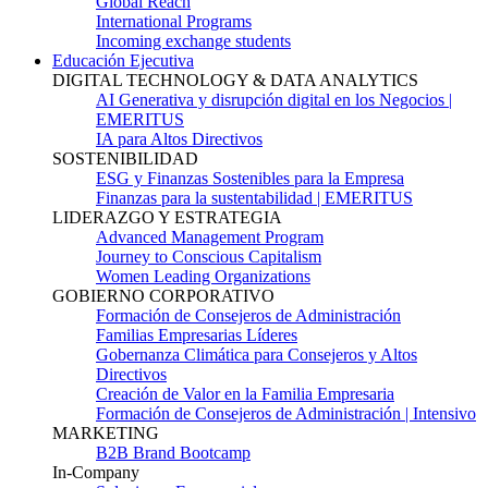
Global Reach
International Programs
Incoming exchange students
Educación Ejecutiva
DIGITAL TECHNOLOGY & DATA ANALYTICS
AI Generativa y disrupción digital en los Negocios |
EMERITUS
IA para Altos Directivos
SOSTENIBILIDAD
ESG y Finanzas Sostenibles para la Empresa
Finanzas para la sustentabilidad | EMERITUS
LIDERAZGO Y ESTRATEGIA
Advanced Management Program
Journey to Conscious Capitalism
Women Leading Organizations
GOBIERNO CORPORATIVO
Formación de Consejeros de Administración
Familias Empresarias Líderes
Gobernanza Climática para Consejeros y Altos
Directivos
Creación de Valor en la Familia Empresaria
Formación de Consejeros de Administración | Intensivo
MARKETING
B2B Brand Bootcamp
In-Company