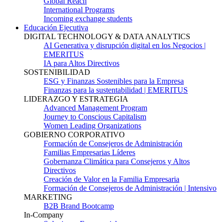
Global Reach
International Programs
Incoming exchange students
Educación Ejecutiva
DIGITAL TECHNOLOGY & DATA ANALYTICS
AI Generativa y disrupción digital en los Negocios |
EMERITUS
IA para Altos Directivos
SOSTENIBILIDAD
ESG y Finanzas Sostenibles para la Empresa
Finanzas para la sustentabilidad | EMERITUS
LIDERAZGO Y ESTRATEGIA
Advanced Management Program
Journey to Conscious Capitalism
Women Leading Organizations
GOBIERNO CORPORATIVO
Formación de Consejeros de Administración
Familias Empresarias Líderes
Gobernanza Climática para Consejeros y Altos
Directivos
Creación de Valor en la Familia Empresaria
Formación de Consejeros de Administración | Intensivo
MARKETING
B2B Brand Bootcamp
In-Company