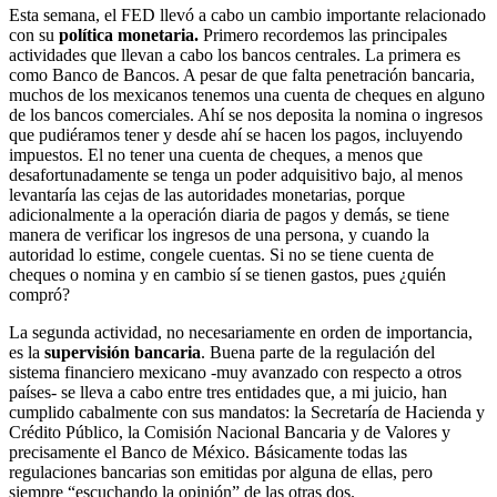
Esta semana, el FED llevó a cabo un cambio importante relacionado
con su
política monetaria.
Primero recordemos las principales
actividades que llevan a cabo los bancos centrales. La primera es
como Banco de Bancos. A pesar de que falta penetración bancaria,
muchos de los mexicanos tenemos una cuenta de cheques en alguno
de los bancos comerciales. Ahí se nos deposita la nomina o ingresos
que pudiéramos tener y desde ahí se hacen los pagos, incluyendo
impuestos. El no tener una cuenta de cheques, a menos que
desafortunadamente se tenga un poder adquisitivo bajo, al menos
levantaría las cejas de las autoridades monetarias, porque
adicionalmente a la operación diaria de pagos y demás, se tiene
manera de verificar los ingresos de una persona, y cuando la
autoridad lo estime, congele cuentas. Si no se tiene cuenta de
cheques o nomina y en cambio sí se tienen gastos, pues ¿quién
compró?
La segunda actividad, no necesariamente en orden de importancia,
es la
supervisión bancaria
. Buena parte de la regulación del
sistema financiero mexicano -muy avanzado con respecto a otros
países- se lleva a cabo entre tres entidades que, a mi juicio, han
cumplido cabalmente con sus mandatos: la Secretaría de Hacienda y
Crédito Público, la Comisión Nacional Bancaria y de Valores y
precisamente el Banco de México. Básicamente todas las
regulaciones bancarias son emitidas por alguna de ellas, pero
siempre “escuchando la opinión” de las otras dos.