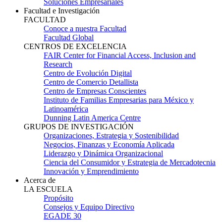
Soluciones Empresariales
Facultad e Investigación
FACULTAD
Conoce a nuestra Facultad
Facultad Global
CENTROS DE EXCELENCIA
FAIR Center for Financial Access, Inclusion and
Research
Centro de Evolución Digital
Centro de Comercio Detallista
Centro de Empresas Conscientes
Instituto de Familias Empresarias para México y
Latinoamérica
Dunning Latin America Centre
GRUPOS DE INVESTIGACIÓN
Organizaciones, Estrategia y Sostenibilidad
Negocios, Finanzas y Economía Aplicada
Liderazgo y Dinámica Organizacional
Ciencia del Consumidor y Estrategia de Mercadotecnia
Innovación y Emprendimiento
Acerca de
LA ESCUELA
Propósito
Consejos y Equipo Directivo
EGADE 30