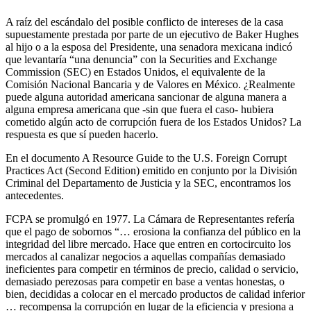
A raíz del escándalo del posible conflicto de intereses de la casa
supuestamente prestada por parte de un ejecutivo de Baker Hughes
al hijo o a la esposa del Presidente, una senadora mexicana indicó
que levantaría “una denuncia” con la Securities and Exchange
Commission (SEC) en Estados Unidos, el equivalente de la
Comisión Nacional Bancaria y de Valores en México. ¿Realmente
puede alguna autoridad americana sancionar de alguna manera a
alguna empresa americana que -sin que fuera el caso- hubiera
cometido algún acto de corrupción fuera de los Estados Unidos? La
respuesta es que sí pueden hacerlo.
En el documento A Resource Guide to the U.S. Foreign Corrupt
Practices Act (Second Edition) emitido en conjunto por la División
Criminal del Departamento de Justicia y la SEC, encontramos los
antecedentes.
FCPA se promulgó en 1977. La Cámara de Representantes refería
que el pago de sobornos “… erosiona la confianza del público en la
integridad del libre mercado. Hace que entren en cortocircuito los
mercados al canalizar negocios a aquellas compañías demasiado
ineficientes para competir en términos de precio, calidad o servicio,
demasiado perezosas para competir en base a ventas honestas, o
bien, decididas a colocar en el mercado productos de calidad inferior
… recompensa la corrupción en lugar de la eficiencia y presiona a