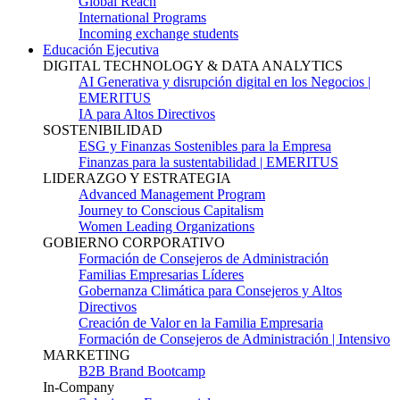
Global Reach
International Programs
Incoming exchange students
Educación Ejecutiva
DIGITAL TECHNOLOGY & DATA ANALYTICS
AI Generativa y disrupción digital en los Negocios |
EMERITUS
IA para Altos Directivos
SOSTENIBILIDAD
ESG y Finanzas Sostenibles para la Empresa
Finanzas para la sustentabilidad | EMERITUS
LIDERAZGO Y ESTRATEGIA
Advanced Management Program
Journey to Conscious Capitalism
Women Leading Organizations
GOBIERNO CORPORATIVO
Formación de Consejeros de Administración
Familias Empresarias Líderes
Gobernanza Climática para Consejeros y Altos
Directivos
Creación de Valor en la Familia Empresaria
Formación de Consejeros de Administración | Intensivo
MARKETING
B2B Brand Bootcamp
In-Company