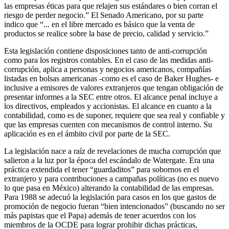
las empresas éticas para que relajen sus estándares o bien corran el
riesgo de perder negocio.” El Senado Americano, por su parte
indico que “... en el libre mercado es básico que la venta de
productos se realice sobre la base de precio, calidad y servicio.”
Esta legislación contiene disposiciones tanto de anti-corrupción
como para los registros contables. En el caso de las medidas anti-
corrupción, aplica a personas y negocios americanos, compañías
listadas en bolsas americanas -como es el caso de Baker Hughes- e
inclusive a emisores de valores extranjeros que tengan obligación de
presentar informes a la SEC entre otros. El alcance penal incluye a
los directivos, empleados y accionistas. El alcance en cuanto a la
contabilidad, como es de suponer, requiere que sea real y confiable y
que las empresas cuenten con mecanismos de control interno. Su
aplicación es en el ámbito civil por parte de la SEC.
La legislación nace a raíz de revelaciones de mucha corrupción que
salieron a la luz por la época del escándalo de Watergate. Era una
práctica extendida el tener “guardaditos” para sobornos en el
extranjero y para contribuciones a campañas políticas (no es nuevo
lo que pasa en México) alterando la contabilidad de las empresas.
Para 1988 se adecuó la legislación para casos en los que gastos de
promoción de negocio fueran “bien intencionados” (buscando no ser
más papistas que el Papa) además de tener acuerdos con los
miembros de la OCDE para lograr prohibir dichas prácticas,