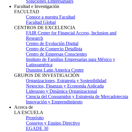
Soluciones Empresariales
Facultad e Investigación
FACULTAD
Conoce a nuestra Facultad
Facultad Global
CENTROS DE EXCELENCIA
FAIR Center for Financial Access, Inclusion and
Research
Centro de Evolución Digital
Centro de Comercio Detallista
Centro de Empresas Conscientes
Instituto de Familias Empresarias para México y
Latinoamérica
Dunning Latin America Centre
GRUPOS DE INVESTIGACIÓN
Organizaciones, Estrategia y Sostenibilidad
Negocios, Finanzas y Economía Aplicada
Liderazgo y Dinámica Organizacional
Ciencia del Consumidor y Estrategia de Mercadotecnia
Innovación y Emprendimiento
Acerca de
LA ESCUELA
Propósito
Consejos y Equipo Directivo
EGADE 30