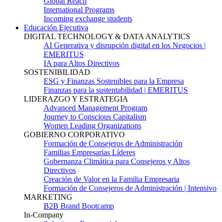
Global Reach
International Programs
Incoming exchange students
Educación Ejecutiva
DIGITAL TECHNOLOGY & DATA ANALYTICS
AI Generativa y disrupción digital en los Negocios |
EMERITUS
IA para Altos Directivos
SOSTENIBILIDAD
ESG y Finanzas Sostenibles para la Empresa
Finanzas para la sustentabilidad | EMERITUS
LIDERAZGO Y ESTRATEGIA
Advanced Management Program
Journey to Conscious Capitalism
Women Leading Organizations
GOBIERNO CORPORATIVO
Formación de Consejeros de Administración
Familias Empresarias Líderes
Gobernanza Climática para Consejeros y Altos
Directivos
Creación de Valor en la Familia Empresaria
Formación de Consejeros de Administración | Intensivo
MARKETING
B2B Brand Bootcamp
In-Company