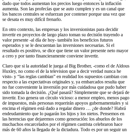
dado que todos aumentan los precios luego entonces la inflación
aumenta. Son las profecías que se auto cumplen y es un canal que
los bancos centrales se esfuerzan por contener porque una vez que
se desata es muy difícil frenarlo.
En otro contexto, las empresas y los inversionistas para decidir
invertir en proyectos de largo plazo toman su decisión trayendo a
valor presente -al día de hoy- también los beneficios futuros
esperados y se le descuentan las inversiones necesarias. Si el
resultado es positivo, se dice que tiene un valor presente neto mayor
a cero y por tanto financieramente conviene invertir.
Claro que si la autoridad le juega al Big Brother, -como el de Aldous
Huxley, no como el de la television que a decir verdad nunca he
visto- y “las reglas cambian” en realidad los supuestos cambian con
respecto a las expectativas originales y, ya embarcados resulta que
no fue conveniente la inversión por más cuidadosa que pudo haber
sido tomada la decisión. ¿Qué pasará? Simplemente que se dejará de
invertir. Eso genera un círculo vicioso: a menor empleo, menos pago
de impuestos, más personas requerirán apoyos gubernamentales y si
encima el régimen está dado a regalar dinero … ¿de donde? Habrá
endeudamiento que lo pagarán los hijos y los nietos. Pensemos en
las herencias que dejaremos como generación: los abuelos de los
muchachos encarcelados por el régimen castrista celebraron hace
más de 60 años la llegada de la dictadura. Todo es por un seguir un