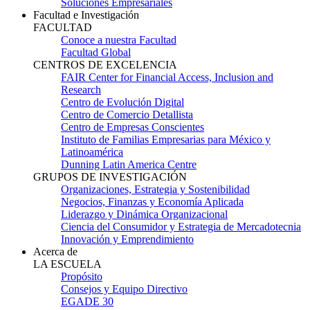
Soluciones Empresariales
Facultad e Investigación
FACULTAD
Conoce a nuestra Facultad
Facultad Global
CENTROS DE EXCELENCIA
FAIR Center for Financial Access, Inclusion and
Research
Centro de Evolución Digital
Centro de Comercio Detallista
Centro de Empresas Conscientes
Instituto de Familias Empresarias para México y
Latinoamérica
Dunning Latin America Centre
GRUPOS DE INVESTIGACIÓN
Organizaciones, Estrategia y Sostenibilidad
Negocios, Finanzas y Economía Aplicada
Liderazgo y Dinámica Organizacional
Ciencia del Consumidor y Estrategia de Mercadotecnia
Innovación y Emprendimiento
Acerca de
LA ESCUELA
Propósito
Consejos y Equipo Directivo
EGADE 30