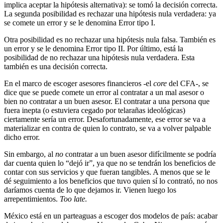
implica aceptar la hipótesis alternativa): se tomó la decisión correcta.
La segunda posibilidad es rechazar una hipótesis nula verdadera: ya
se comete un error y se le denomina Error tipo I.
Otra posibilidad es no rechazar una hipótesis nula falsa. También es
un error y se le denomina Error tipo II. Por último, está la
posibilidad de no rechazar una hipótesis nula verdadera. Esta
también es una decisión correcta.
En el marco de escoger asesores financieros -el
core
del CFA-, se
dice que se puede comete un error al contratar a un mal asesor o
bien no contratar a un buen asesor. El contratar a una persona que
fuera inepta (o estuviera cegado por telarañas ideológicas)
ciertamente sería un error. Desafortunadamente, ese error se va a
materializar en contra de quien lo contrato, se va a volver palpable
dicho error.
Sin embargo, al
no
contratar a un buen asesor difícilmente se podría
dar cuenta quien lo “dejó ir”, ya que no se tendrán los beneficios de
contar con sus servicios y que fueran tangibles. A menos que se le
dé seguimiento a los beneficios que tuvo quien sí lo contrató, no nos
daríamos cuenta de lo que dejamos ir. Vienen luego los
arrepentimientos.
Too late.
México está en un parteaguas a escoger dos modelos de país: acabar