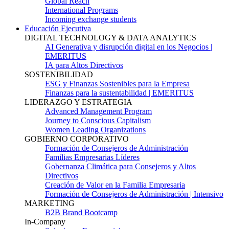
Global Reach
International Programs
Incoming exchange students
Educación Ejecutiva
DIGITAL TECHNOLOGY & DATA ANALYTICS
AI Generativa y disrupción digital en los Negocios |
EMERITUS
IA para Altos Directivos
SOSTENIBILIDAD
ESG y Finanzas Sostenibles para la Empresa
Finanzas para la sustentabilidad | EMERITUS
LIDERAZGO Y ESTRATEGIA
Advanced Management Program
Journey to Conscious Capitalism
Women Leading Organizations
GOBIERNO CORPORATIVO
Formación de Consejeros de Administración
Familias Empresarias Líderes
Gobernanza Climática para Consejeros y Altos
Directivos
Creación de Valor en la Familia Empresaria
Formación de Consejeros de Administración | Intensivo
MARKETING
B2B Brand Bootcamp
In-Company