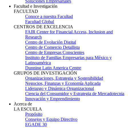
Soluciones Empresariales
Facultad e Investigación
FACULTAD
Conoce a nuestra Facultad
Facultad Global
CENTROS DE EXCELENCIA
FAIR Center for Financial Access, Inclusion and
Research
Centro de Evolución Digital
Centro de Comercio Detallista
Centro de Empresas Conscientes
Instituto de Familias Empresarias para México y
Latinoamérica
Dunning Latin America Centre
GRUPOS DE INVESTIGACIÓN
Organizaciones, Estrategia y Sostenibilidad
Negocios, Finanzas y Economía Aplicada
Liderazgo y Dinámica Organizacional
Ciencia del Consumidor y Estrategia de Mercadotecnia
Innovación y Emprendimiento
Acerca de
LA ESCUELA
Propósito
Consejos y Equipo Directivo
EGADE 30