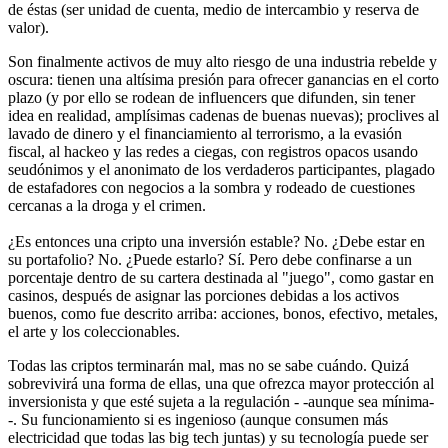
de éstas (ser unidad de cuenta, medio de intercambio y reserva de
valor).
Son finalmente activos de muy alto riesgo de una industria rebelde y
oscura: tienen una altísima presión para ofrecer ganancias en el corto
plazo (y por ello se rodean de influencers que difunden, sin tener
idea en realidad, amplísimas cadenas de buenas nuevas); proclives al
lavado de dinero y el financiamiento al terrorismo, a la evasión
fiscal, al hackeo y las redes a ciegas, con registros opacos usando
seudónimos y el anonimato de los verdaderos participantes, plagado
de estafadores con negocios a la sombra y rodeado de cuestiones
cercanas a la droga y el crimen.
¿Es entonces una cripto una inversión estable? No. ¿Debe estar en
su portafolio? No. ¿Puede estarlo? Sí. Pero debe confinarse a un
porcentaje dentro de su cartera destinada al "juego", como gastar en
casinos, después de asignar las porciones debidas a los activos
buenos, como fue descrito arriba: acciones, bonos, efectivo, metales,
el arte y los coleccionables.
Todas las criptos terminarán mal, mas no se sabe cuándo. Quizá
sobrevivirá una forma de ellas, una que ofrezca mayor protección al
inversionista y que esté sujeta a la regulación - -aunque sea mínima-
-. Su funcionamiento si es ingenioso (aunque consumen más
electricidad que todas las big tech juntas) y su tecnología puede ser