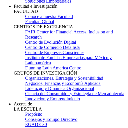
Soluciones Empresariales
Facultad e Investigación
FACULTAD
Conoce a nuestra Facultad
Facultad Global
CENTROS DE EXCELENCIA
FAIR Center for Financial Access, Inclusion and
Research
Centro de Evolución Digital
Centro de Comercio Detallista
Centro de Empresas Conscientes
Instituto de Familias Empresarias para México y
Latinoamérica
Dunning Latin America Centre
GRUPOS DE INVESTIGACIÓN
Organizaciones, Estrategia y Sostenibilidad
Negocios, Finanzas y Economía Aplicada
Liderazgo y Dinámica Organizacional
Ciencia del Consumidor y Estrategia de Mercadotecnia
Innovación y Emprendimiento
Acerca de
LA ESCUELA
Propósito
Consejos y Equipo Directivo
EGADE 30