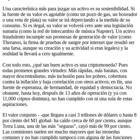
Una característica más para juzgar un activo es su sostenibilidad. Si
la fuente de su valor es agotable (como un pozo de gas, un boxeador
o una veta de plata) su valor se irá depreciando a la medida de su
consumo. Si es ilegal, su valor se volverá cero ante una legislación
sumaria (como la red de intercambio de música Napster). Un activo
fraudulento incumple sus promesas de generación de valor (como
Theranos, la firma de pruebas de sangre por internet que resultó ser
una farsa, aunque su creación y su actividad si eran legales) y la
realidad la llevará a cero igualmente.
Con todo esto, ¿qué tan buen activo es una criptomoneda? Pues
todas prometen grandes virtudes: Más rápidas, más baratas, con
mayor descentralismo, más inclusión para los pobres, cobertura
contra la inflación y baja correlación con otros activos; en fin, una
fuente de esperanza, de hermandad, de equidad y democracia. No
obstante, hasta hoy, después de 13 años de operación (y ya con
11,000 criptos distintas), no han cumplido con ni una sola de estas
aspiraciones.
El valor conjunto - -que llegara a casi 3 trillones de dólares o hasta 8
por ciento del M1 global- ha caído cerca de 60 por ciento, aunque
Terra Luna, una de las más "seguras", cayó más de 99 por ciento.
Las comisiones suelen ser mucho mayores que las monedas
comunes y no han cumplido tampoco con alguna de las funciones