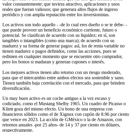
valor constantemente; que tuviera atractivo, aplicaciones y usos
reales que fueran valiosos; que generara altos flujos de ingreso
periódico y con amplia reputación entre los inversionistas.
Los activos son todo aquello - -de lo cual eres dueño o se te debe- -
que puede proveer un beneficio económico corriente, futuro o
potencial. Se clasifican de acuerdo con su liquidez; en sí, son
tangibles o intangibles (como una marca); de acuerdo con su
madurez y su forma de generar pagos: así, los de renta variable no
tienen madurez o pagos definidos, como las acciones, pues se
redimen en cualquier momento que se encuentre otro comprador,
pero los bonos si maduran y generan cupones o interés.
Los mejores activos tienen alto retorno con un riesgo moderado,
para que el intercambio entre ambos efectos sea sostenible y sano.
Tienen también baja correlación con el mercado, para que brinden
diversificación.
Un muy buen activo es un coche antiguo a la vez escaso y
codiciado, como el Mustang Shelby 1965. Un cuadro de Picasso o
Klimt goza del mismo efecto. Un bono de una empresa con
financieros sólidos como el de Xignux con cupón de 8.96 por ciento
que vence en 2023. La acción de GMéxico o la de Amazon, con
retornos anuales -por 25 años- de 14 y 37 por ciento en dólares,
respectivamente.