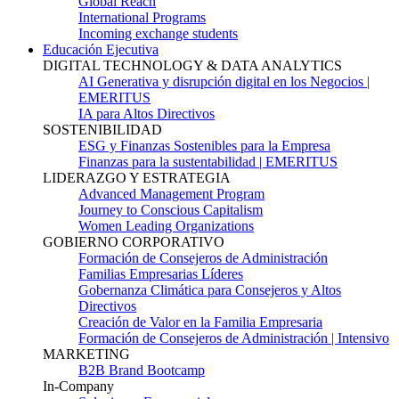
Global Reach
International Programs
Incoming exchange students
Educación Ejecutiva
DIGITAL TECHNOLOGY & DATA ANALYTICS
AI Generativa y disrupción digital en los Negocios |
EMERITUS
IA para Altos Directivos
SOSTENIBILIDAD
ESG y Finanzas Sostenibles para la Empresa
Finanzas para la sustentabilidad | EMERITUS
LIDERAZGO Y ESTRATEGIA
Advanced Management Program
Journey to Conscious Capitalism
Women Leading Organizations
GOBIERNO CORPORATIVO
Formación de Consejeros de Administración
Familias Empresarias Líderes
Gobernanza Climática para Consejeros y Altos
Directivos
Creación de Valor en la Familia Empresaria
Formación de Consejeros de Administración | Intensivo
MARKETING
B2B Brand Bootcamp
In-Company