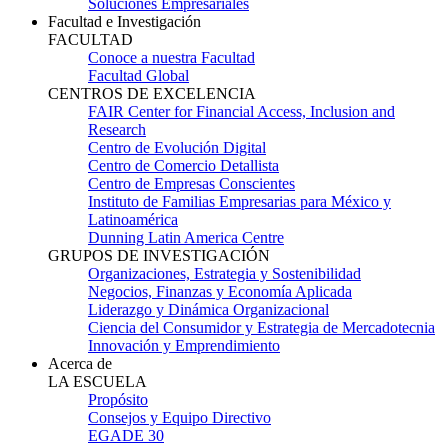
Soluciones Empresariales
Facultad e Investigación
FACULTAD
Conoce a nuestra Facultad
Facultad Global
CENTROS DE EXCELENCIA
FAIR Center for Financial Access, Inclusion and
Research
Centro de Evolución Digital
Centro de Comercio Detallista
Centro de Empresas Conscientes
Instituto de Familias Empresarias para México y
Latinoamérica
Dunning Latin America Centre
GRUPOS DE INVESTIGACIÓN
Organizaciones, Estrategia y Sostenibilidad
Negocios, Finanzas y Economía Aplicada
Liderazgo y Dinámica Organizacional
Ciencia del Consumidor y Estrategia de Mercadotecnia
Innovación y Emprendimiento
Acerca de
LA ESCUELA
Propósito
Consejos y Equipo Directivo
EGADE 30