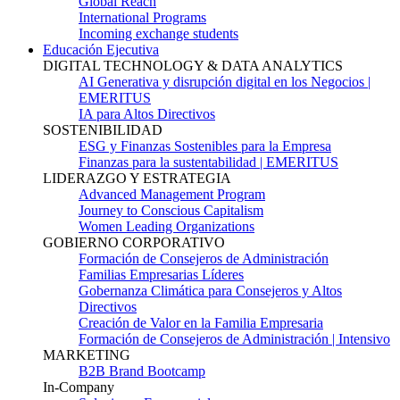
Global Reach
International Programs
Incoming exchange students
Educación Ejecutiva
DIGITAL TECHNOLOGY & DATA ANALYTICS
AI Generativa y disrupción digital en los Negocios |
EMERITUS
IA para Altos Directivos
SOSTENIBILIDAD
ESG y Finanzas Sostenibles para la Empresa
Finanzas para la sustentabilidad | EMERITUS
LIDERAZGO Y ESTRATEGIA
Advanced Management Program
Journey to Conscious Capitalism
Women Leading Organizations
GOBIERNO CORPORATIVO
Formación de Consejeros de Administración
Familias Empresarias Líderes
Gobernanza Climática para Consejeros y Altos
Directivos
Creación de Valor en la Familia Empresaria
Formación de Consejeros de Administración | Intensivo
MARKETING
B2B Brand Bootcamp
In-Company