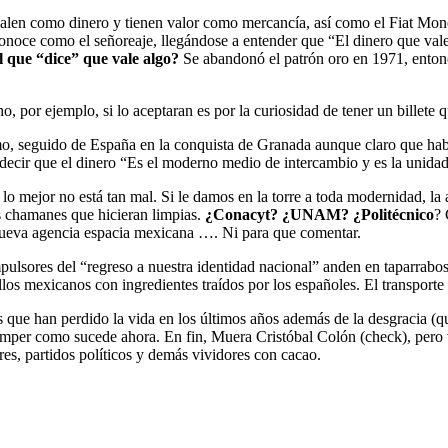
, valen como dinero y tienen valor como mercancía, así como el Fiat Mo
onoce como el señoreaje, llegándose a entender que “El dinero que va
 que “dice” que vale algo?
Se abandonó el patrón oro en 1971, entonc
, por ejemplo, si lo aceptaran es por la curiosidad de tener un billete 
imo, seguido de España en la conquista de Granada aunque claro que h
cir que el dinero “Es el moderno medio de intercambio y es la unidad 
 lo mejor no está tan mal. Si le damos en la torre a toda modernidad, l
 chamanes que hicieran limpias.
¿Conacyt? ¿UNAM? ¿Politécnico
? 
nueva agencia espacia mexicana …. Ni para que comentar.
ulsores del “regreso a nuestra identidad nacional” anden en taparrabos
illos mexicanos con ingredientes traídos por los españoles. El transport
as que han perdido la vida en los últimos años además de la desgracia
omper como sucede ahora. En fin, Muera Cristóbal Colón (check), pero v
res, partidos políticos y demás vividores con cacao.