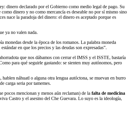
ney: dinero declarado por el Gobierno como medio legal de pago. Su
le como dinero y no como mercancía es deseable no por sí mismo sino
es nace la paradoja del dinero: el dinero es aceptado porque es
que ya no valen nada.
abía monedas desde la época de los romanos. La palabra moneda
estándar en que los precios y las deudas son expresadas”.
a ahorradota que nos dábamos con cerrar el IMSS y el ISSTE, bastaría
Como para qué seguirle gastando: se sienten muy autónomos, pero
, hablen náhuatl o alguna otra lengua autóctona, se muevan en burro
e de carga seria por tamemes.
 (que pocos mencionan y menos aún reclaman) de la
falta de medicina
iva Castro y el asesino del Che Guevara. Lo suyo es la ideología,