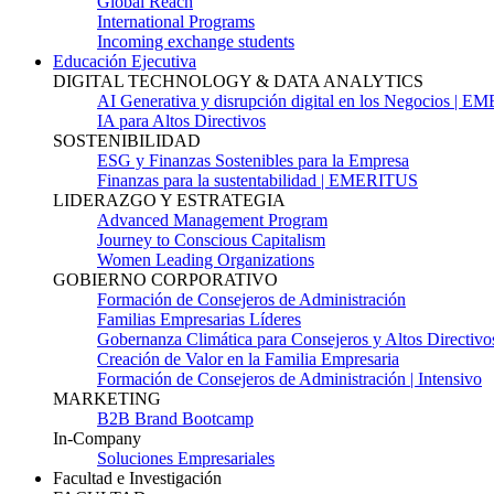
Global Reach
International Programs
Incoming exchange students
Educación Ejecutiva
DIGITAL TECHNOLOGY & DATA ANALYTICS
AI Generativa y disrupción digital en los Negocios | 
IA para Altos Directivos
SOSTENIBILIDAD
ESG y Finanzas Sostenibles para la Empresa
Finanzas para la sustentabilidad | EMERITUS
LIDERAZGO Y ESTRATEGIA
Advanced Management Program
Journey to Conscious Capitalism
Women Leading Organizations
GOBIERNO CORPORATIVO
Formación de Consejeros de Administración
Familias Empresarias Líderes
Gobernanza Climática para Consejeros y Altos Directivo
Creación de Valor en la Familia Empresaria
Formación de Consejeros de Administración | Intensivo
MARKETING
B2B Brand Bootcamp
In-Company
Soluciones Empresariales
Facultad e Investigación