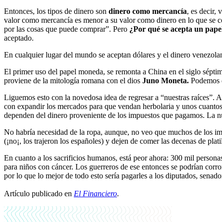
Entonces, los tipos de dinero son
dinero como mercancía
, es decir
valor como mercancía es menor a su valor como dinero en lo que se c
por las cosas que puede comprar”. Pero
¿Por qué se acepta un papel
aceptado.
En cualquier lugar del mundo se aceptan dólares y el dinero venezolano
El primer uso del papel moneda, se remonta a China en el siglo sépt
proviene de la mitología romana con el dios
Juno Moneta.
Podemos de
Liguemos esto con la novedosa idea de regresar a “nuestras raíces”. A
con expandir los mercados para que vendan herbolaria y unos cuantos
dependen del dinero proveniente de los impuestos que pagamos. La 
No habría necesidad de la ropa, aunque, no veo que muchos de los imp
(¡no¡, los trajeron los españoles) y dejen de comer las decenas de plat
En cuanto a los sacrificios humanos, está peor ahora: 300 mil person
para niños con cáncer. Los guerreros de ese entonces se podrían corr
por lo que lo mejor de todo esto sería pagarles a los diputados, senado
Artículo publicado en
El Financiero
.