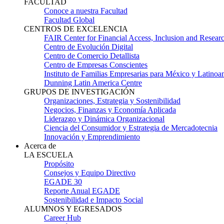
FACULTAD
Conoce a nuestra Facultad
Facultad Global
CENTROS DE EXCELENCIA
FAIR Center for Financial Access, Inclusion and Resear
Centro de Evolución Digital
Centro de Comercio Detallista
Centro de Empresas Conscientes
Instituto de Familias Empresarias para México y Latinoa
Dunning Latin America Centre
GRUPOS DE INVESTIGACIÓN
Organizaciones, Estrategia y Sostenibilidad
Negocios, Finanzas y Economía Aplicada
Liderazgo y Dinámica Organizacional
Ciencia del Consumidor y Estrategia de Mercadotecnia
Innovación y Emprendimiento
Acerca de
LA ESCUELA
Propósito
Consejos y Equipo Directivo
EGADE 30
Reporte Anual EGADE
Sostenibilidad e Impacto Social
ALUMNOS Y EGRESADOS
Career Hub