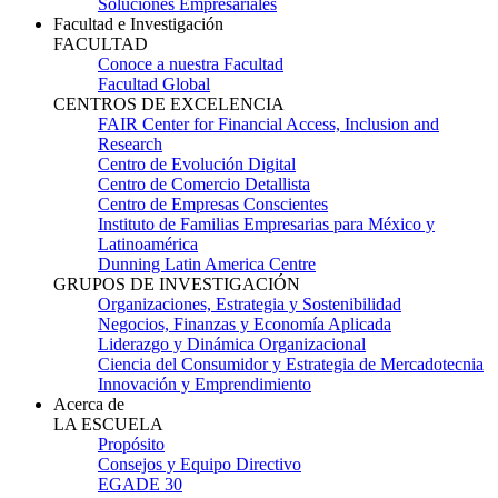
Soluciones Empresariales
Facultad e Investigación
FACULTAD
Conoce a nuestra Facultad
Facultad Global
CENTROS DE EXCELENCIA
FAIR Center for Financial Access, Inclusion and
Research
Centro de Evolución Digital
Centro de Comercio Detallista
Centro de Empresas Conscientes
Instituto de Familias Empresarias para México y
Latinoamérica
Dunning Latin America Centre
GRUPOS DE INVESTIGACIÓN
Organizaciones, Estrategia y Sostenibilidad
Negocios, Finanzas y Economía Aplicada
Liderazgo y Dinámica Organizacional
Ciencia del Consumidor y Estrategia de Mercadotecnia
Innovación y Emprendimiento
Acerca de
LA ESCUELA
Propósito
Consejos y Equipo Directivo
EGADE 30