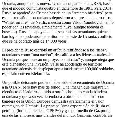
Ucrania, aunque no es nuevo. Ucrania era parte de la URSS, hasta
que el modelo comunista quebró en diciembre de 1991. Para 2014
Rusia se apoderó de Crimea basada en un “reclamo histórico” pero
ese mismo año los ucranianos depusieron a su presidente pro-ruso.
“Winter on fire”, de Netflix muestra como Víktor Yanukóvich, al no
poder con las revueltas, simplemente huye (aunque todavía es
buscado). Rusia ha apoyado a los separatistas ucranianos quienes
han logrado apoderarse de territorio en el este de Ucrania, conflicto
que se ha cobrado más de 14,000 vidas.
El presidente Ruso escribió un artículo refiriéndose a los rusos y
ucranianos como “una nación”, descalifica a los líderes actuales de
Ucrania porque “buscan un proyecto anti-ruso” y, aunque niega que
esté planeando una invasión, ya se ha apoderado de territorio
ucraniano además de desplegar aproximadamente 100,000 soldados
especialmente en Bielorrusia.
Un posible detonante pudiera haber sido el acercamiento de Ucrania
a la OTAN, pero hay mas de fondo. Una imagen que muestra un
oleoducto del lado ruso unido a otro hecho nudo con la bandera
ucraniana y que a su vez desemboca a otro oleoducto mas con
bandera de la Unión Europea demuestra gráficamente el valor
estratégico de Ucrania. La principalísima exportación de Rusia es
petróleo (forma parte de la OPEP+) y gas por medio de Gazprom,
una de las empresas mas grandes del mundo. Gazprom controla un