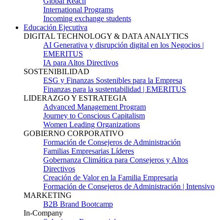
Global Reach
International Programs
Incoming exchange students
Educación Ejecutiva
DIGITAL TECHNOLOGY & DATA ANALYTICS
AI Generativa y disrupción digital en los Negocios |
EMERITUS
IA para Altos Directivos
SOSTENIBILIDAD
ESG y Finanzas Sostenibles para la Empresa
Finanzas para la sustentabilidad | EMERITUS
LIDERAZGO Y ESTRATEGIA
Advanced Management Program
Journey to Conscious Capitalism
Women Leading Organizations
GOBIERNO CORPORATIVO
Formación de Consejeros de Administración
Familias Empresarias Líderes
Gobernanza Climática para Consejeros y Altos
Directivos
Creación de Valor en la Familia Empresaria
Formación de Consejeros de Administración | Intensivo
MARKETING
B2B Brand Bootcamp
In-Company