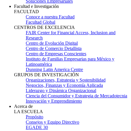
Soluciones Empresariales
Facultad e Investigación
FACULTAD
Conoce a nuestra Facultad
Facultad Global
CENTROS DE EXCELENCIA
FAIR Center for Financial Access, Inclusion and
Research
Centro de Evolución Digital
Centro de Comercio Detallista
Centro de Empresas Conscientes
Instituto de Familias Empresarias para México y
Latinoamérica
Dunning Latin America Centre
GRUPOS DE INVESTIGACIÓN
Organizaciones, Estrategia y Sostenibilidad
Negocios, Finanzas y Economía Aplicada
Liderazgo y Dinámica Organizacional
Ciencia del Consumidor y Estrategia de Mercadotecnia
Innovación y Emprendimiento
Acerca de
LA ESCUELA
Propósito
Consejos y Equipo Directivo
EGADE 30