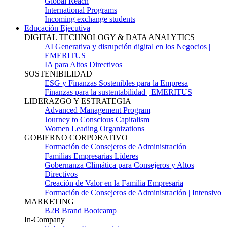
Global Reach
International Programs
Incoming exchange students
Educación Ejecutiva
DIGITAL TECHNOLOGY & DATA ANALYTICS
AI Generativa y disrupción digital en los Negocios |
EMERITUS
IA para Altos Directivos
SOSTENIBILIDAD
ESG y Finanzas Sostenibles para la Empresa
Finanzas para la sustentabilidad | EMERITUS
LIDERAZGO Y ESTRATEGIA
Advanced Management Program
Journey to Conscious Capitalism
Women Leading Organizations
GOBIERNO CORPORATIVO
Formación de Consejeros de Administración
Familias Empresarias Líderes
Gobernanza Climática para Consejeros y Altos
Directivos
Creación de Valor en la Familia Empresaria
Formación de Consejeros de Administración | Intensivo
MARKETING
B2B Brand Bootcamp
In-Company