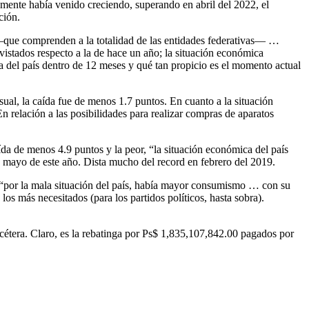
amente había venido creciendo, superando en abril del 2022, el
ción.
—que comprenden a la totalidad de las entidades federativas— …
evistados respecto a la de hace un año; la situación económica
a del país dentro de 12 meses y qué tan propicio es el momento actual
ual, la caída fue de menos 1.7 puntos. En cuanto a la situación
relación a las posibilidades para realizar compras de aparatos
da de menos 4.9 puntos y la peor, “la situación económica del país
es mayo de este año. Dista mucho del record en febrero del 2019.
 “por la mala situación del país, había mayor consumismo … con su
más necesitados (para los partidos políticos, hasta sobra).
cétera. Claro, es la rebatinga por Ps$ 1,835,107,842.00 pagados por