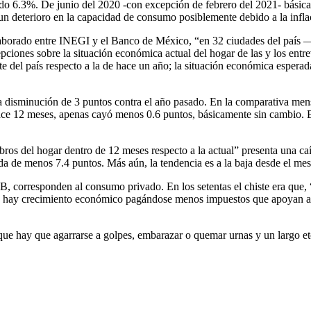
nado 6.3%. De junio del 2020 -con excepción de febrero del 2021- básic
n deterioro en la capacidad de consumo posiblemente debido a la infla
laborado entre INEGI y el Banco de México, “en 32 ciudades del país 
pciones sobre la situación económica actual del hogar de las y los entr
e del país respecto a la de hace un año; la situación económica esperad
a disminución de 3 puntos contra el año pasado. En la comparativa mens
e 12 meses, apenas cayó menos 0.6 puntos, básicamente sin cambio. En 
os del hogar dentro de 12 meses respecto a la actual” presenta una caí
aída de menos 7.4 puntos. Más aún, la tendencia es a la baja desde el m
B, corresponden al consumo privado. En los setentas el chiste era que,
ay crecimiento económico pagándose menos impuestos que apoyan a los 
 que hay que agarrarse a golpes, embarazar o quemar urnas y un largo et