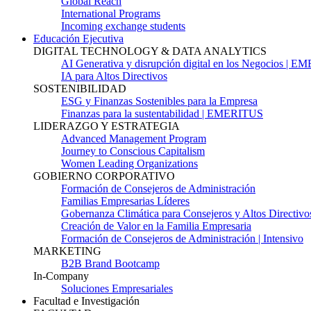
Global Reach
International Programs
Incoming exchange students
Educación Ejecutiva
DIGITAL TECHNOLOGY & DATA ANALYTICS
AI Generativa y disrupción digital en los Negocios | 
IA para Altos Directivos
SOSTENIBILIDAD
ESG y Finanzas Sostenibles para la Empresa
Finanzas para la sustentabilidad | EMERITUS
LIDERAZGO Y ESTRATEGIA
Advanced Management Program
Journey to Conscious Capitalism
Women Leading Organizations
GOBIERNO CORPORATIVO
Formación de Consejeros de Administración
Familias Empresarias Líderes
Gobernanza Climática para Consejeros y Altos Directivo
Creación de Valor en la Familia Empresaria
Formación de Consejeros de Administración | Intensivo
MARKETING
B2B Brand Bootcamp
In-Company
Soluciones Empresariales
Facultad e Investigación