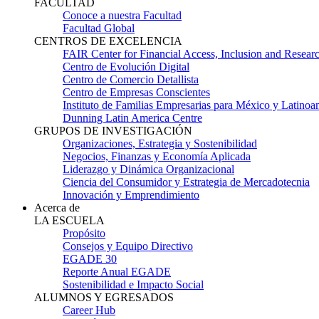
FACULTAD
Conoce a nuestra Facultad
Facultad Global
CENTROS DE EXCELENCIA
FAIR Center for Financial Access, Inclusion and Resear
Centro de Evolución Digital
Centro de Comercio Detallista
Centro de Empresas Conscientes
Instituto de Familias Empresarias para México y Latinoa
Dunning Latin America Centre
GRUPOS DE INVESTIGACIÓN
Organizaciones, Estrategia y Sostenibilidad
Negocios, Finanzas y Economía Aplicada
Liderazgo y Dinámica Organizacional
Ciencia del Consumidor y Estrategia de Mercadotecnia
Innovación y Emprendimiento
Acerca de
LA ESCUELA
Propósito
Consejos y Equipo Directivo
EGADE 30
Reporte Anual EGADE
Sostenibilidad e Impacto Social
ALUMNOS Y EGRESADOS
Career Hub