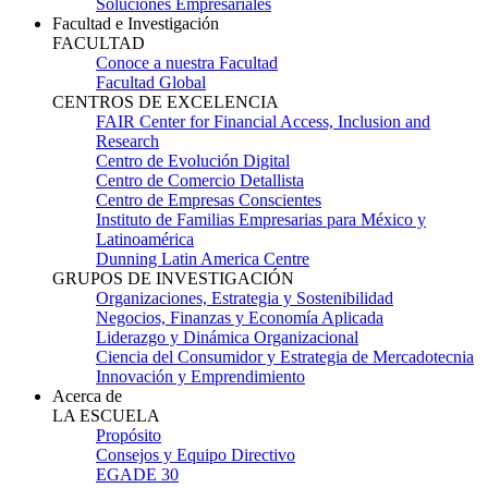
Soluciones Empresariales
Facultad e Investigación
FACULTAD
Conoce a nuestra Facultad
Facultad Global
CENTROS DE EXCELENCIA
FAIR Center for Financial Access, Inclusion and
Research
Centro de Evolución Digital
Centro de Comercio Detallista
Centro de Empresas Conscientes
Instituto de Familias Empresarias para México y
Latinoamérica
Dunning Latin America Centre
GRUPOS DE INVESTIGACIÓN
Organizaciones, Estrategia y Sostenibilidad
Negocios, Finanzas y Economía Aplicada
Liderazgo y Dinámica Organizacional
Ciencia del Consumidor y Estrategia de Mercadotecnia
Innovación y Emprendimiento
Acerca de
LA ESCUELA
Propósito
Consejos y Equipo Directivo
EGADE 30