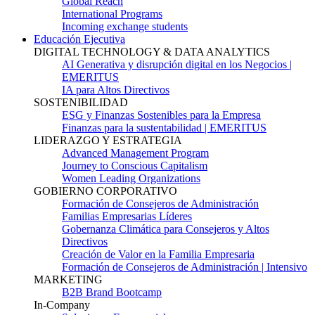
Global Reach
International Programs
Incoming exchange students
Educación Ejecutiva
DIGITAL TECHNOLOGY & DATA ANALYTICS
AI Generativa y disrupción digital en los Negocios |
EMERITUS
IA para Altos Directivos
SOSTENIBILIDAD
ESG y Finanzas Sostenibles para la Empresa
Finanzas para la sustentabilidad | EMERITUS
LIDERAZGO Y ESTRATEGIA
Advanced Management Program
Journey to Conscious Capitalism
Women Leading Organizations
GOBIERNO CORPORATIVO
Formación de Consejeros de Administración
Familias Empresarias Líderes
Gobernanza Climática para Consejeros y Altos
Directivos
Creación de Valor en la Familia Empresaria
Formación de Consejeros de Administración | Intensivo
MARKETING
B2B Brand Bootcamp
In-Company