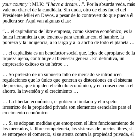
your country
”; MLK: “
I have a dream
…”. Por la absurda veda, más
vale no citar el de la candidata. Sin duda, otro de ellos fue el del
Presidente Milei en Davos, a pesar de lo controvertido que pueda él
pudiera ser. Aquí van algunas citas:
“… el capitalismo de libre empresa, como sistema económico, es la
única herramienta que tenemos para terminar con el hambre, la
pobreza y la indigencia, a lo largo y a lo ancho de todo el planeta …
… el capitalista es un benefactor social que, lejos de apropiarse de la
riqueza ajena, contribuye al bienestar general. En definitiva, un
empresario exitoso es un héroe …
… So pretexto de un supuesto fallo de mercado se introducen
regulaciones que lo único que generan es distorsiones en el sistema
de precios, que impiden el cálculo económico, y en consecuencia el
ahorro, la inversión y el crecimiento …
… La libertad económica, el gobierno limitado y el respeto
irrestricto de la propiedad privada son elementos esenciales para el
crecimiento económico …
… Si se adoptan medidas que entorpecen el libre funcionamiento de
los mercados, la libre competencia, los sistemas de precios libres, si
se entorpece el comercio, si se atenta contra la propiedad privada, el