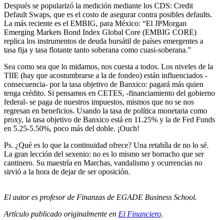
Después se popularizó la medición mediante los CDS: Credit
Default Swaps, que es el costo de asegurar contra posibles defaults.
La más reciente es el EMBIG, para México: “El JPMorgan
Emerging Markets Bond Index Global Core (EMBIG CORE)
replica los instrumentos de deuda bursátil de países emergentes a
tasa fija y tasa flotante tanto soberana como cuasi-soberana.”
Sea como sea que lo midamos, nos cuesta a todos. Los niveles de la
TIIE (hay que acostumbrarse a la de fondeo) están influenciados -
consecuencia- por la tasa objetivo de Banxico: pagará más quien
tenga crédito. Si pensamos en CETES, -financiamiento del gobierno
federal- se paga de nuestros impuestos, mismos que no se nos
regresan en beneficios. Usando la tasa de política monetaria como
proxy, la tasa objetivo de Banxico está en 11.25% y la de Fed Funds
en 5.25-5.50%, poco más del doble. ¡Ouch!
Ps. ¿Qué es lo que la continuidad ofrece? Una retahíla de no lo sé.
La gran lección del sexenio: no es lo mismo ser borracho que ser
cantinero. Su maestría en Marchas, vandalismo y ocurrencias no
sirvió a la hora de dejar de ser oposición.
El autor es profesor de Finanzas de EGADE Business School.
Artículo publicado originalmente en
El Financiero
.