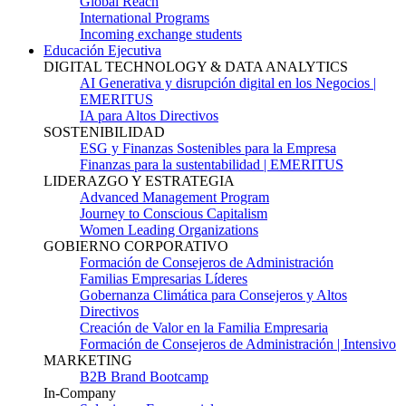
Global Reach
International Programs
Incoming exchange students
Educación Ejecutiva
DIGITAL TECHNOLOGY & DATA ANALYTICS
AI Generativa y disrupción digital en los Negocios |
EMERITUS
IA para Altos Directivos
SOSTENIBILIDAD
ESG y Finanzas Sostenibles para la Empresa
Finanzas para la sustentabilidad | EMERITUS
LIDERAZGO Y ESTRATEGIA
Advanced Management Program
Journey to Conscious Capitalism
Women Leading Organizations
GOBIERNO CORPORATIVO
Formación de Consejeros de Administración
Familias Empresarias Líderes
Gobernanza Climática para Consejeros y Altos
Directivos
Creación de Valor en la Familia Empresaria
Formación de Consejeros de Administración | Intensivo
MARKETING
B2B Brand Bootcamp
In-Company