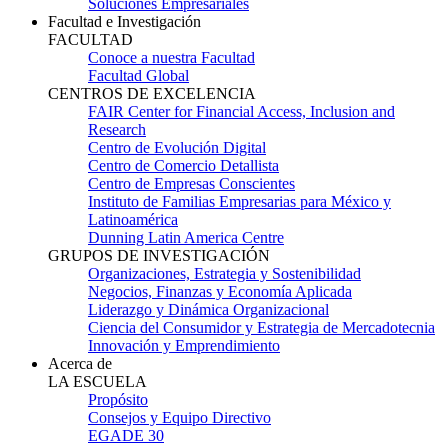
Soluciones Empresariales
Facultad e Investigación
FACULTAD
Conoce a nuestra Facultad
Facultad Global
CENTROS DE EXCELENCIA
FAIR Center for Financial Access, Inclusion and
Research
Centro de Evolución Digital
Centro de Comercio Detallista
Centro de Empresas Conscientes
Instituto de Familias Empresarias para México y
Latinoamérica
Dunning Latin America Centre
GRUPOS DE INVESTIGACIÓN
Organizaciones, Estrategia y Sostenibilidad
Negocios, Finanzas y Economía Aplicada
Liderazgo y Dinámica Organizacional
Ciencia del Consumidor y Estrategia de Mercadotecnia
Innovación y Emprendimiento
Acerca de
LA ESCUELA
Propósito
Consejos y Equipo Directivo
EGADE 30