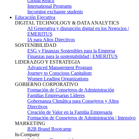
Global Reach
International Programs
Incoming exchange students
Educación Ejecutiva
DIGITAL TECHNOLOGY & DATA ANALYTICS
AI Generativa y disrupción digital en los Negocios |
EMERITUS
IA para Altos Directivos
SOSTENIBILIDAD
ESG y Finanzas Sostenibles para la Empresa
Finanzas para la sustentabilidad | EMERITUS
LIDERAZGO Y ESTRATEGIA
Advanced Management Program
Journey to Conscious Capitalism
Women Leading Organizations
GOBIERNO CORPORATIVO
Formación de Consejeros de Administración
Familias Empresarias Líderes
Gobernanza Climática para Consejeros y Altos
Directivos
Creación de Valor en la Familia Empresaria
Formación de Consejeros de Administración | Intensivo
MARKETING
B2B Brand Bootcamp
In-Company