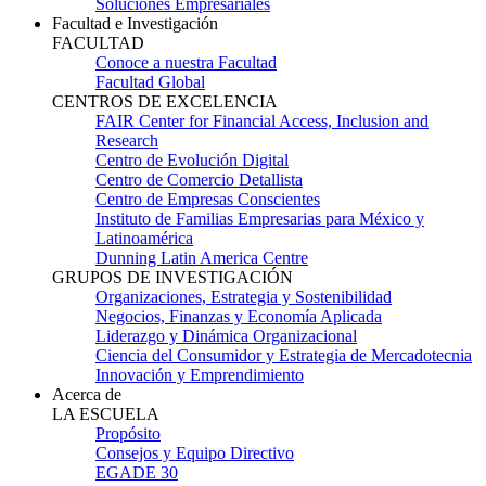
Soluciones Empresariales
Facultad e Investigación
FACULTAD
Conoce a nuestra Facultad
Facultad Global
CENTROS DE EXCELENCIA
FAIR Center for Financial Access, Inclusion and
Research
Centro de Evolución Digital
Centro de Comercio Detallista
Centro de Empresas Conscientes
Instituto de Familias Empresarias para México y
Latinoamérica
Dunning Latin America Centre
GRUPOS DE INVESTIGACIÓN
Organizaciones, Estrategia y Sostenibilidad
Negocios, Finanzas y Economía Aplicada
Liderazgo y Dinámica Organizacional
Ciencia del Consumidor y Estrategia de Mercadotecnia
Innovación y Emprendimiento
Acerca de
LA ESCUELA
Propósito
Consejos y Equipo Directivo
EGADE 30