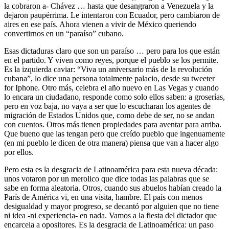
la cobraron a- Chávez … hasta que desangraron a Venezuela y la
dejaron paupérrima. Le intentaron con Ecuador, pero cambiaron de
aires en ese país. Ahora vienen a vivir de México queriendo
convertirnos en un “paraíso” cubano.
Esas dictaduras claro que son un paraíso … pero para los que están
en el partido. Y viven como reyes, porque el pueblo se los permite.
Es la izquierda caviar: “Viva un aniversario más de la revolución
cubana”, lo dice una persona totalmente palacio, desde su tweeter
for Iphone. Otro más, celebra el año nuevo en Las Vegas y cuando
lo encara un ciudadano, responde como solo ellos saben: a groserías,
pero en voz baja, no vaya a ser que lo escucharan los agentes de
migración de Estados Unidos que, como debe de ser, no se andan
con cuentos. Otros más tienen propiedades para aventar para arriba.
Que bueno que las tengan pero que creído pueblo que ingenuamente
(en mi pueblo le dicen de otra manera) piensa que van a hacer algo
por ellos.
Pero esta es la desgracia de Latinoamérica para esta nueva década:
unos votaron por un merolico que dice todas las palabras que se
sabe en forma aleatoria. Otros, cuando sus abuelos habían creado la
París de América vi, en una visita, hambre. El país con menos
desigualdad y mayor progreso, se decantó por alguien que no tiene
ni idea -ni experiencia- en nada. Vamos a la fiesta del dictador que
encarcela a opositores. Es la desgracia de Latinoamérica: un paso