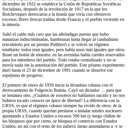
diciembre de 1922 se establece la Unión de Republicas Soviéticas
Socialistas, después de la revolución de 1917 en la que los
Bolcheviques derrocaron a la tiranía que vivía con ofensivos
excesos: flores frescas traídas desde Francia y el pueblo viviendo en
la miseria.
Salió el caldo más caro que las albóndigas puesto que hubo
matanzas indiscriminadas, hambrunas hasta llegar al canibalismo
(encubierto por un premio Pullitzer) y se volvió un régimen
totalitario: todos eran iguales, pero había unos más iguales que otros.
Baste un botón de muestra: en las avenidas había carriles reservados
para los miembros del partido. Todo estaba centralizado y no se
movía nada sin la autorización del partido. Este pésimo experimento
duró hasta el 25 de diciembre de 1991 cuando se disuelve ese
espejismo de progreso.
El primero de enero de 1959 inicia la dictadura cubana con el
derrocamiento de Fulgencio Batista. Cayó un dictador … para que
se instalara otro. ¿Cuántos de nosotros no habíamos nacido y no nos
hubiera tocado conocer un ápice de libertad? La diferencia con la
URSS, es que el régimen cubano siempre ha vivido de otros: de la
propia URSS, cuando querían prestarse a instalar misiles nucleares
apuntando a Estados Unidos a escasos 500 km (y luego chillan de
los bloqueos que por cierto, se bloquea el comercio con Estados
Unidos, no así con el resto de los países); luego apuntalaron a -y se