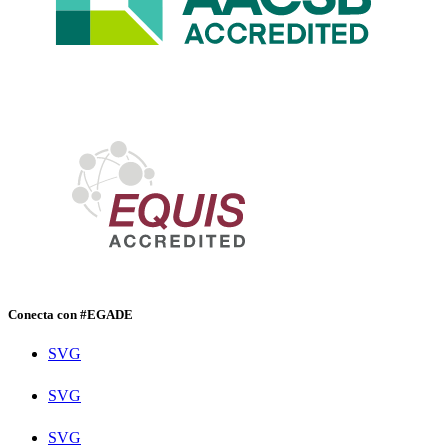
Conecta con #EGADE
SVG
SVG
SVG