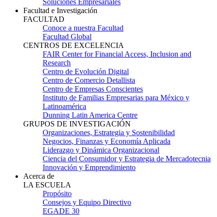
Soluciones Empresariales
Facultad e Investigación
FACULTAD
Conoce a nuestra Facultad
Facultad Global
CENTROS DE EXCELENCIA
FAIR Center for Financial Access, Inclusion and
Research
Centro de Evolución Digital
Centro de Comercio Detallista
Centro de Empresas Conscientes
Instituto de Familias Empresarias para México y
Latinoamérica
Dunning Latin America Centre
GRUPOS DE INVESTIGACIÓN
Organizaciones, Estrategia y Sostenibilidad
Negocios, Finanzas y Economía Aplicada
Liderazgo y Dinámica Organizacional
Ciencia del Consumidor y Estrategia de Mercadotecnia
Innovación y Emprendimiento
Acerca de
LA ESCUELA
Propósito
Consejos y Equipo Directivo
EGADE 30