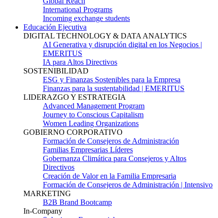
Global Reach
International Programs
Incoming exchange students
Educación Ejecutiva
DIGITAL TECHNOLOGY & DATA ANALYTICS
AI Generativa y disrupción digital en los Negocios |
EMERITUS
IA para Altos Directivos
SOSTENIBILIDAD
ESG y Finanzas Sostenibles para la Empresa
Finanzas para la sustentabilidad | EMERITUS
LIDERAZGO Y ESTRATEGIA
Advanced Management Program
Journey to Conscious Capitalism
Women Leading Organizations
GOBIERNO CORPORATIVO
Formación de Consejeros de Administración
Familias Empresarias Líderes
Gobernanza Climática para Consejeros y Altos
Directivos
Creación de Valor en la Familia Empresaria
Formación de Consejeros de Administración | Intensivo
MARKETING
B2B Brand Bootcamp
In-Company