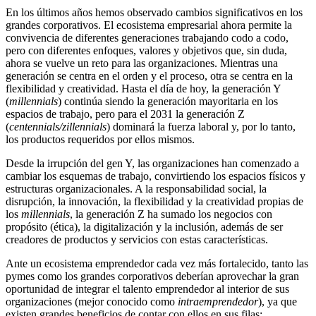
En los últimos años hemos observado cambios significativos en los
grandes corporativos. El ecosistema empresarial ahora permite la
convivencia de diferentes generaciones trabajando codo a codo,
pero con diferentes enfoques, valores y objetivos que, sin duda,
ahora se vuelve un reto para las organizaciones. Mientras una
generación se centra en el orden y el proceso, otra se centra en la
flexibilidad y creatividad. Hasta el día de hoy, la generación Y
(
millennials
) continúa siendo la generación mayoritaria en los
espacios de trabajo, pero para el 2031 la generación Z
(
centennials/zillennials
) dominará la fuerza laboral y, por lo tanto,
los productos requeridos por ellos mismos.
Desde la irrupción del gen Y, las organizaciones han comenzado a
cambiar los esquemas de trabajo, convirtiendo los espacios físicos y
estructuras organizacionales. A la responsabilidad social, la
disrupción, la innovación, la flexibilidad y la creatividad propias de
los
millennials
, la generación Z ha sumado los negocios con
propósito (ética), la digitalización y la inclusión, además de ser
creadores de productos y servicios con estas características.
Ante un ecosistema emprendedor cada vez más fortalecido, tanto las
pymes como los grandes corporativos deberían aprovechar la gran
oportunidad de integrar el talento emprendedor al interior de sus
organizaciones (mejor conocido como
intraemprendedor
), ya que
existen grandes beneficios de contar con ellos en sus filas: