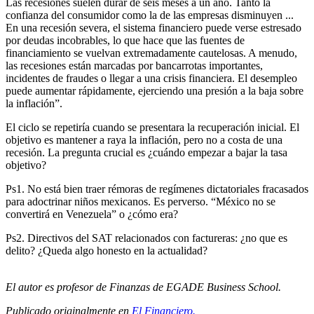
Las recesiones suelen durar de seis meses a un año. Tanto la
confianza del consumidor como la de las empresas disminuyen ...
En una recesión severa, el sistema financiero puede verse estresado
por deudas incobrables, lo que hace que las fuentes de
financiamiento se vuelvan extremadamente cautelosas. A menudo,
las recesiones están marcadas por bancarrotas importantes,
incidentes de fraudes o llegar a una crisis financiera. El desempleo
puede aumentar rápidamente, ejerciendo una presión a la baja sobre
la inflación”.
El ciclo se repetiría cuando se presentara la recuperación inicial. El
objetivo es mantener a raya la inflación, pero no a costa de una
recesión. La pregunta crucial es ¿cuándo empezar a bajar la tasa
objetivo?
Ps1. No está bien traer rémoras de regímenes dictatoriales fracasados
para adoctrinar niños mexicanos. Es perverso. “México no se
convertirá en Venezuela” o ¿cómo era?
Ps2. Directivos del SAT relacionados con factureras: ¿no que es
delito? ¿Queda algo honesto en la actualidad?
El autor es profesor de Finanzas de EGADE Business School.
Publicado originalmente en
El Financiero.