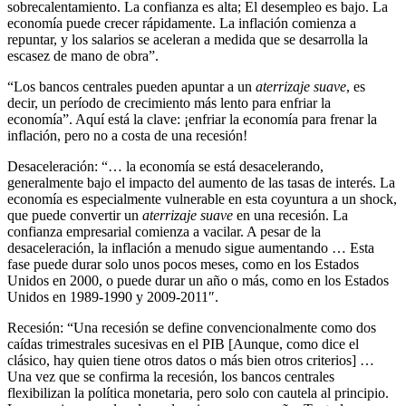
sobrecalentamiento. La confianza es alta; El desempleo es bajo. La
economía puede crecer rápidamente. La inflación comienza a
repuntar, y los salarios se aceleran a medida que se desarrolla la
escasez de mano de obra”.
“Los bancos centrales pueden apuntar a un
aterrizaje suave
, es
decir, un período de crecimiento más lento para enfriar la
economía”. Aquí está la clave: ¡enfriar la economía para frenar la
inflación, pero no a costa de una recesión!
Desaceleración: “… la economía se está desacelerando,
generalmente bajo el impacto del aumento de las tasas de interés. La
economía es especialmente vulnerable en esta coyuntura a un shock,
que puede convertir un
aterrizaje suave
en una recesión. La
confianza empresarial comienza a vacilar. A pesar de la
desaceleración, la inflación a menudo sigue aumentando … Esta
fase puede durar solo unos pocos meses, como en los Estados
Unidos en 2000, o puede durar un año o más, como en los Estados
Unidos en 1989-1990 y 2009-2011″.
Recesión: “Una recesión se define convencionalmente como dos
caídas trimestrales sucesivas en el PIB [Aunque, como dice el
clásico, hay quien tiene otros datos o más bien otros criterios] …
Una vez que se confirma la recesión, los bancos centrales
flexibilizan la política monetaria, pero solo con cautela al principio.