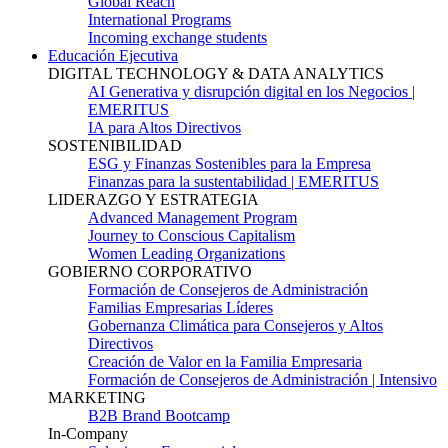
Global Reach
International Programs
Incoming exchange students
Educación Ejecutiva
DIGITAL TECHNOLOGY & DATA ANALYTICS
AI Generativa y disrupción digital en los Negocios |
EMERITUS
IA para Altos Directivos
SOSTENIBILIDAD
ESG y Finanzas Sostenibles para la Empresa
Finanzas para la sustentabilidad | EMERITUS
LIDERAZGO Y ESTRATEGIA
Advanced Management Program
Journey to Conscious Capitalism
Women Leading Organizations
GOBIERNO CORPORATIVO
Formación de Consejeros de Administración
Familias Empresarias Líderes
Gobernanza Climática para Consejeros y Altos
Directivos
Creación de Valor en la Familia Empresaria
Formación de Consejeros de Administración | Intensivo
MARKETING
B2B Brand Bootcamp
In-Company