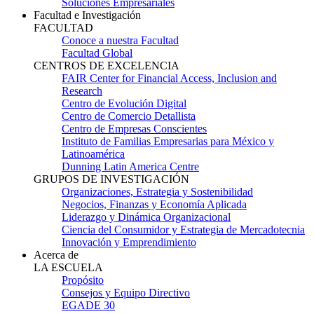
Soluciones Empresariales
Facultad e Investigación
FACULTAD
Conoce a nuestra Facultad
Facultad Global
CENTROS DE EXCELENCIA
FAIR Center for Financial Access, Inclusion and
Research
Centro de Evolución Digital
Centro de Comercio Detallista
Centro de Empresas Conscientes
Instituto de Familias Empresarias para México y
Latinoamérica
Dunning Latin America Centre
GRUPOS DE INVESTIGACIÓN
Organizaciones, Estrategia y Sostenibilidad
Negocios, Finanzas y Economía Aplicada
Liderazgo y Dinámica Organizacional
Ciencia del Consumidor y Estrategia de Mercadotecnia
Innovación y Emprendimiento
Acerca de
LA ESCUELA
Propósito
Consejos y Equipo Directivo
EGADE 30