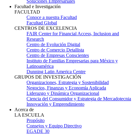
Soluciones Empresariales
Facultad e Investigación
FACULTAD
Conoce a nuestra Facultad
Facultad Global
CENTROS DE EXCELENCIA
FAIR Center for Financial Access, Inclusion and
Research
Centro de Evolución Digital
Centro de Comercio Detallista
Centro de Empresas Conscientes
Instituto de Familias Empresarias para México y
Latinoamérica
Dunning Latin America Centre
GRUPOS DE INVESTIGACIÓN
Organizaciones, Estrategia y Sostenibilidad
Negocios, Finanzas y Economía Aplicada
Liderazgo y Dinámica Organizacional
Ciencia del Consumidor y Estrategia de Mercadotecnia
Innovación y Emprendimiento
Acerca de
LA ESCUELA
Propósito
Consejos y Equipo Directivo
EGADE 30