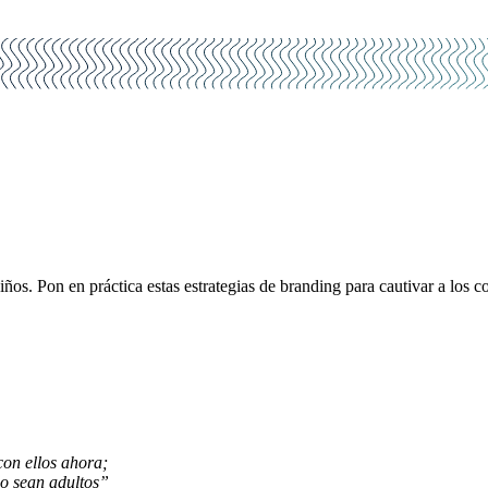
 niños. Pon en práctica estas estrategias de branding para cautivar a los
con ellos ahora;
do sean adultos”