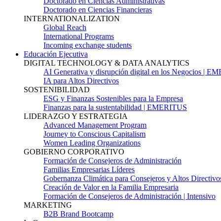
Doctorado en Ciencias Administrativas
Doctorado en Ciencias Financieras
INTERNATIONALIZATION
Global Reach
International Programs
Incoming exchange students
Educación Ejecutiva
DIGITAL TECHNOLOGY & DATA ANALYTICS
AI Generativa y disrupción digital en los Negocios | 
IA para Altos Directivos
SOSTENIBILIDAD
ESG y Finanzas Sostenibles para la Empresa
Finanzas para la sustentabilidad | EMERITUS
LIDERAZGO Y ESTRATEGIA
Advanced Management Program
Journey to Conscious Capitalism
Women Leading Organizations
GOBIERNO CORPORATIVO
Formación de Consejeros de Administración
Familias Empresarias Líderes
Gobernanza Climática para Consejeros y Altos Directivo
Creación de Valor en la Familia Empresaria
Formación de Consejeros de Administración | Intensivo
MARKETING
B2B Brand Bootcamp