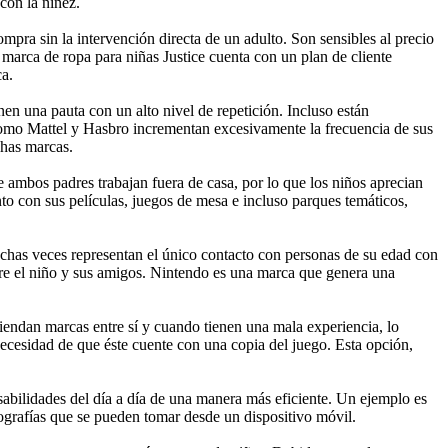
con la niñez.
ra sin la intervención directa de un adulto. Son sensibles al precio
marca de ropa para niñas Justice cuenta con un plan de cliente
ca.
en una pauta con un alto nivel de repetición. Incluso están
como Mattel y Hasbro incrementan excesivamente la frecuencia de sus
chas marcas.
ambos padres trabajan fuera de casa, por lo que los niños aprecian
o con sus películas, juegos de mesa e incluso parques temáticos,
chas veces representan el único contacto con personas de su edad con
ntre el niño y sus amigos. Nintendo es una marca que genera una
iendan marcas entre sí y cuando tienen una mala experiencia, lo
necesidad de que éste cuente con una copia del juego. Esta opción,
abilidades del día a día de una manera más eficiente. Un ejemplo es
ografías que se pueden tomar desde un dispositivo móvil.