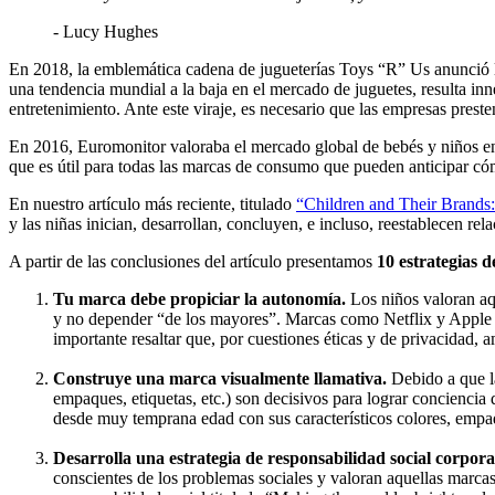
- Lucy Hughes
En 2018, la emblemática cadena de jugueterías Toys “R” Us anunció l
una tendencia mundial a la baja en el mercado de juguetes, resulta in
entretenimiento. Ante este viraje, es necesario que las empresas pres
En 2016, Euromonitor valoraba el mercado global de bebés y niños en 
que es útil para todas las marcas de consumo que pueden anticipar c
En nuestro artículo más reciente, titulado
“Children and Their Brand
y las niñas inician, desarrollan, concluyen, e incluso, reestablecen rel
A partir de las conclusiones del artículo presentamos
10 estrategias 
Tu marca debe propiciar la autonomía.
Los niños valoran aqu
y no depender “de los mayores”. Marcas como Netflix y Apple pe
importante resaltar que, por cuestiones éticas y de privacidad, 
Construye una marca visualmente llamativa.
Debido a que l
empaques, etiquetas, etc.) son decisivos para lograr conciencia
desde muy temprana edad con sus característicos colores, empaq
Desarrolla una estrategia de responsabilidad social corpora
conscientes de los problemas sociales y valoran aquellas marc