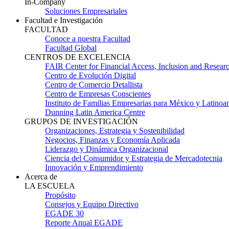
In-Company
Soluciones Empresariales
Facultad e Investigación
FACULTAD
Conoce a nuestra Facultad
Facultad Global
CENTROS DE EXCELENCIA
FAIR Center for Financial Access, Inclusion and Resear
Centro de Evolución Digital
Centro de Comercio Detallista
Centro de Empresas Conscientes
Instituto de Familias Empresarias para México y Latinoa
Dunning Latin America Centre
GRUPOS DE INVESTIGACIÓN
Organizaciones, Estrategia y Sostenibilidad
Negocios, Finanzas y Economía Aplicada
Liderazgo y Dinámica Organizacional
Ciencia del Consumidor y Estrategia de Mercadotecnia
Innovación y Emprendimiento
Acerca de
LA ESCUELA
Propósito
Consejos y Equipo Directivo
EGADE 30
Reporte Anual EGADE