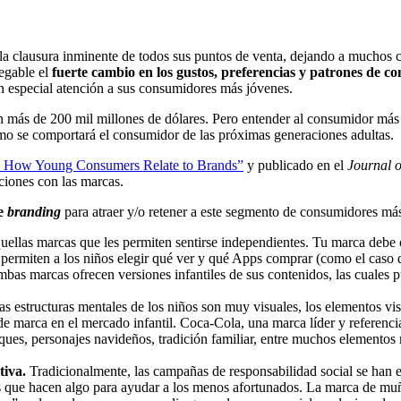
a clausura inminente de todos sus puntos de venta, dejando a muchos 
negable el
fuerte cambio en los gustos, preferencias y patrones de 
ten especial atención a sus consumidores más jóvenes.
más de 200 mil millones de dólares. Pero entender al consumidor más jo
ómo se comportará el consumidor de las próximas generaciones adultas.
s: How Young Consumers Relate to Brands”
y publicado en el
Journal 
aciones con las marcas.
de
branding
para atraer y/o retener a este segmento de consumidores má
ellas marcas que les permiten sentirse independientes. Tu marca debe c
rmiten a los niños elegir qué ver y qué Apps comprar (como el caso de
ambas marcas ofrecen versiones infantiles de sus contenidos, las cuales 
as estructuras mentales de los niños son muy visuales, los elementos vis
 de marca en el mercado infantil. Coca-Cola, una marca líder y referenc
ues, personajes navideños, tradición familiar, entre muchos elementos
tiva.
Tradicionalmente, las campañas de responsabilidad social se han 
as que hacen algo para ayudar a los menos afortunados. La marca de muñ