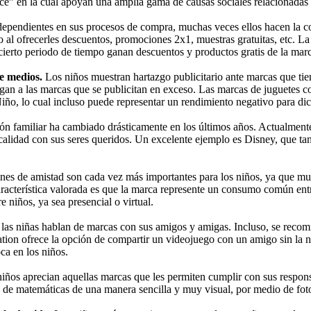
ace” en la cual apoyan una amplia gama de causas sociales relacionadas 
ependientes en sus procesos de compra, muchas veces ellos hacen la comp
al ofrecerles descuentos, promociones 2x1, muestras gratuitas, etc. La 
cierto periodo de tiempo ganan descuentos y productos gratis de la mar
de medios.
Los niños muestran hartazgo publicitario ante marcas que tien
gan a las marcas que se publicitan en exceso. Las marcas de juguetes 
iño, lo cual incluso puede representar un rendimiento negativo para di
n familiar ha cambiado drásticamente en los últimos años. Actualmente 
lidad con sus seres queridos. Un excelente ejemplo es Disney, que tant
ones de amistad son cada vez más importantes para los niños, ya que mu
a característica valorada es que la marca represente un consumo común e
niños, ya sea presencial o virtual.
 las niñas hablan de marcas con sus amigos y amigas. Incluso, se recom
ation ofrece la opción de compartir un videojuego con un amigo sin la 
a en los niños.
iños aprecian aquellas marcas que les permiten cumplir con sus respons
as de matemáticas de una manera sencilla y muy visual, por medio de fot