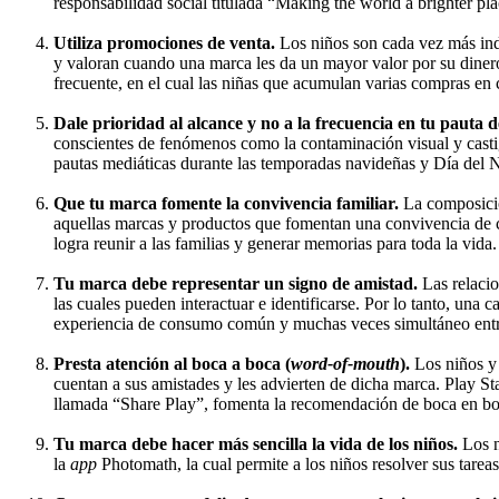
responsabilidad social titulada “Making the world a brighter pl
Utiliza promociones de venta.
Los niños son cada vez más ind
y valoran cuando una marca les da un mayor valor por su dinero 
frecuente, en el cual las niñas que acumulan varias compras en 
Dale prioridad al alcance y no a la frecuencia en tu pauta 
conscientes de fenómenos como la contaminación visual y casti
pautas mediáticas durante las temporadas navideñas y Día del N
Que tu marca fomente la convivencia familiar.
La composició
aquellas marcas y productos que fomentan una convivencia de ca
logra reunir a las familias y generar memorias para toda la vida.
Tu marca debe representar un signo de amistad.
Las relaci
las cuales pueden interactuar e identificarse. Por lo tanto, un
experiencia de consumo común y muchas veces simultáneo entre 
Presta atención al boca a boca (
word-of-mouth
).
Los niños y
cuentan a sus amistades y les advierten de dicha marca. Play St
llamada “Share Play”, fomenta la recomendación de boca en boc
Tu marca debe hacer más sencilla la vida de los niños.
Los n
la
app
Photomath, la cual permite a los niños resolver sus tare