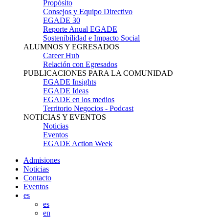
Propósito
Consejos y Equipo Directivo
EGADE 30
Reporte Anual EGADE
Sostenibilidad e Impacto Social
ALUMNOS Y EGRESADOS
Career Hub
Relación con Egresados
PUBLICACIONES PARA LA COMUNIDAD
EGADE Insights
EGADE Ideas
EGADE en los medios
Territorio Negocios - Podcast
NOTICIAS Y EVENTOS
Noticias
Eventos
EGADE Action Week
Admisiones
Noticias
Contacto
Eventos
es
es
en