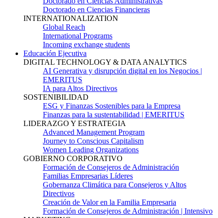
Doctorado en Ciencias Administrativas
Doctorado en Ciencias Financieras
INTERNATIONALIZATION
Global Reach
International Programs
Incoming exchange students
Educación Ejecutiva
DIGITAL TECHNOLOGY & DATA ANALYTICS
AI Generativa y disrupción digital en los Negocios |
EMERITUS
IA para Altos Directivos
SOSTENIBILIDAD
ESG y Finanzas Sostenibles para la Empresa
Finanzas para la sustentabilidad | EMERITUS
LIDERAZGO Y ESTRATEGIA
Advanced Management Program
Journey to Conscious Capitalism
Women Leading Organizations
GOBIERNO CORPORATIVO
Formación de Consejeros de Administración
Familias Empresarias Líderes
Gobernanza Climática para Consejeros y Altos
Directivos
Creación de Valor en la Familia Empresaria
Formación de Consejeros de Administración | Intensivo