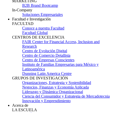
MARKETING
B2B Brand Bootcamp
In-Company
Soluciones Empresariales
Facultad e Investigación
FACULTAD
Conoce a nuestra Facultad
Facultad Global
CENTROS DE EXCELENCIA
FAIR Center for Financial Access, Inclusion and
Research
Centro de Evolución Digital
Centro de Comercio Detallista
Centro de Empresas Conscientes
Instituto de Familias Empresarias para México y
Latinoamérica
Dunning Latin America Centre
GRUPOS DE INVESTIGACIÓN
Organizaciones, Estrategia y Sostenibilidad
Negocios, Finanzas y Economía Aplicada
Liderazgo y Dinámica Organizacional
Ciencia del Consumidor y Estrategia de Mercadotecnia
Innovación y Emprendimiento
Acerca de
LA ESCUELA