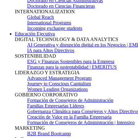
Doctorado en Ciencias Administrativas
Doctorado en Ciencias Financieras
INTERNATIONALIZATION
Global Reach
International Programs
Incoming exchange students
Educación Ejecutiva
DIGITAL TECHNOLOGY & DATA ANALYTICS
AI Generativa y disrupción digital en los Negocios | 
IA para Altos Directivos
SOSTENIBILIDAD
ESG y Finanzas Sostenibles para la Empresa
Finanzas para la sustentabilidad | EMERITUS
LIDERAZGO Y ESTRATEGIA
Advanced Management Program
Journey to Conscious Capitalism
Women Leading Organizations
GOBIERNO CORPORATIVO
Formación de Consejeros de Administración
Familias Empresarias Líderes
Gobernanza Climática para Consejeros y Altos Directivo
Creación de Valor en la Familia Empresaria
Formación de Consejeros de Administración | Intensivo
MARKETING
B2B Brand Bootcamp