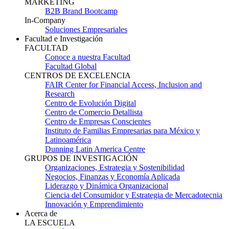
MARKETING
B2B Brand Bootcamp
In-Company
Soluciones Empresariales
Facultad e Investigación
FACULTAD
Conoce a nuestra Facultad
Facultad Global
CENTROS DE EXCELENCIA
FAIR Center for Financial Access, Inclusion and
Research
Centro de Evolución Digital
Centro de Comercio Detallista
Centro de Empresas Conscientes
Instituto de Familias Empresarias para México y
Latinoamérica
Dunning Latin America Centre
GRUPOS DE INVESTIGACIÓN
Organizaciones, Estrategia y Sostenibilidad
Negocios, Finanzas y Economía Aplicada
Liderazgo y Dinámica Organizacional
Ciencia del Consumidor y Estrategia de Mercadotecnia
Innovación y Emprendimiento
Acerca de
LA ESCUELA