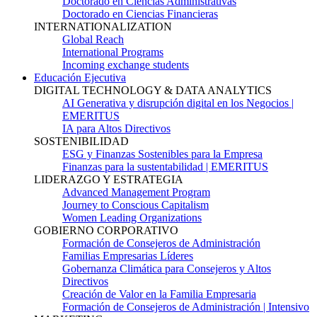
Doctorado en Ciencias Administrativas
Doctorado en Ciencias Financieras
INTERNATIONALIZATION
Global Reach
International Programs
Incoming exchange students
Educación Ejecutiva
DIGITAL TECHNOLOGY & DATA ANALYTICS
AI Generativa y disrupción digital en los Negocios |
EMERITUS
IA para Altos Directivos
SOSTENIBILIDAD
ESG y Finanzas Sostenibles para la Empresa
Finanzas para la sustentabilidad | EMERITUS
LIDERAZGO Y ESTRATEGIA
Advanced Management Program
Journey to Conscious Capitalism
Women Leading Organizations
GOBIERNO CORPORATIVO
Formación de Consejeros de Administración
Familias Empresarias Líderes
Gobernanza Climática para Consejeros y Altos
Directivos
Creación de Valor en la Familia Empresaria
Formación de Consejeros de Administración | Intensivo