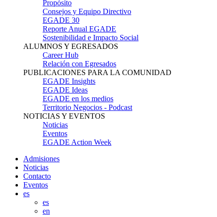
Propósito
Consejos y Equipo Directivo
EGADE 30
Reporte Anual EGADE
Sostenibilidad e Impacto Social
ALUMNOS Y EGRESADOS
Career Hub
Relación con Egresados
PUBLICACIONES PARA LA COMUNIDAD
EGADE Insights
EGADE Ideas
EGADE en los medios
Territorio Negocios - Podcast
NOTICIAS Y EVENTOS
Noticias
Eventos
EGADE Action Week
Admisiones
Noticias
Contacto
Eventos
es
es
en