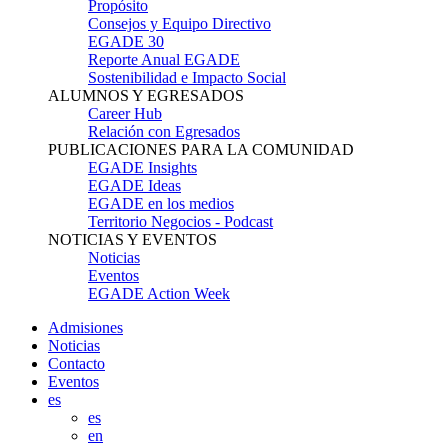
Propósito
Consejos y Equipo Directivo
EGADE 30
Reporte Anual EGADE
Sostenibilidad e Impacto Social
ALUMNOS Y EGRESADOS
Career Hub
Relación con Egresados
PUBLICACIONES PARA LA COMUNIDAD
EGADE Insights
EGADE Ideas
EGADE en los medios
Territorio Negocios - Podcast
NOTICIAS Y EVENTOS
Noticias
Eventos
EGADE Action Week
Admisiones
Noticias
Contacto
Eventos
es
es
en