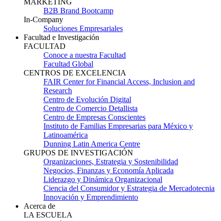
MARKETING
B2B Brand Bootcamp
In-Company
Soluciones Empresariales
Facultad e Investigación
FACULTAD
Conoce a nuestra Facultad
Facultad Global
CENTROS DE EXCELENCIA
FAIR Center for Financial Access, Inclusion and
Research
Centro de Evolución Digital
Centro de Comercio Detallista
Centro de Empresas Conscientes
Instituto de Familias Empresarias para México y
Latinoamérica
Dunning Latin America Centre
GRUPOS DE INVESTIGACIÓN
Organizaciones, Estrategia y Sostenibilidad
Negocios, Finanzas y Economía Aplicada
Liderazgo y Dinámica Organizacional
Ciencia del Consumidor y Estrategia de Mercadotecnia
Innovación y Emprendimiento
Acerca de
LA ESCUELA