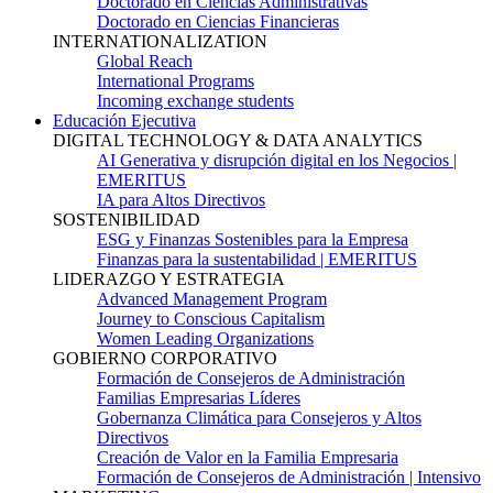
Doctorado en Ciencias Administrativas
Doctorado en Ciencias Financieras
INTERNATIONALIZATION
Global Reach
International Programs
Incoming exchange students
Educación Ejecutiva
DIGITAL TECHNOLOGY & DATA ANALYTICS
AI Generativa y disrupción digital en los Negocios |
EMERITUS
IA para Altos Directivos
SOSTENIBILIDAD
ESG y Finanzas Sostenibles para la Empresa
Finanzas para la sustentabilidad | EMERITUS
LIDERAZGO Y ESTRATEGIA
Advanced Management Program
Journey to Conscious Capitalism
Women Leading Organizations
GOBIERNO CORPORATIVO
Formación de Consejeros de Administración
Familias Empresarias Líderes
Gobernanza Climática para Consejeros y Altos
Directivos
Creación de Valor en la Familia Empresaria
Formación de Consejeros de Administración | Intensivo