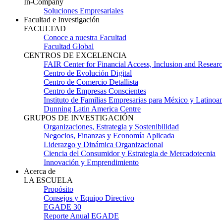
In-Company
Soluciones Empresariales
Facultad e Investigación
FACULTAD
Conoce a nuestra Facultad
Facultad Global
CENTROS DE EXCELENCIA
FAIR Center for Financial Access, Inclusion and Resear
Centro de Evolución Digital
Centro de Comercio Detallista
Centro de Empresas Conscientes
Instituto de Familias Empresarias para México y Latinoa
Dunning Latin America Centre
GRUPOS DE INVESTIGACIÓN
Organizaciones, Estrategia y Sostenibilidad
Negocios, Finanzas y Economía Aplicada
Liderazgo y Dinámica Organizacional
Ciencia del Consumidor y Estrategia de Mercadotecnia
Innovación y Emprendimiento
Acerca de
LA ESCUELA
Propósito
Consejos y Equipo Directivo
EGADE 30
Reporte Anual EGADE