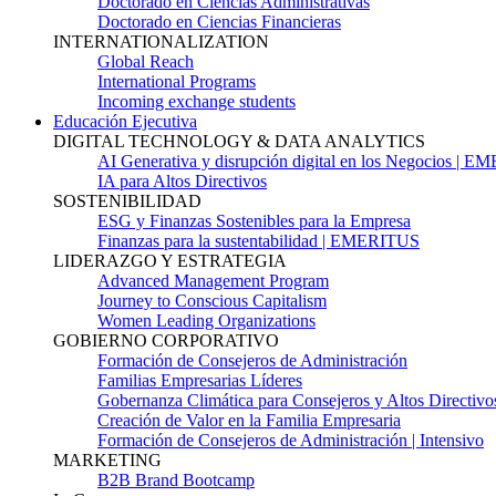
Doctorado en Ciencias Administrativas
Doctorado en Ciencias Financieras
INTERNATIONALIZATION
Global Reach
International Programs
Incoming exchange students
Educación Ejecutiva
DIGITAL TECHNOLOGY & DATA ANALYTICS
AI Generativa y disrupción digital en los Negocios | 
IA para Altos Directivos
SOSTENIBILIDAD
ESG y Finanzas Sostenibles para la Empresa
Finanzas para la sustentabilidad | EMERITUS
LIDERAZGO Y ESTRATEGIA
Advanced Management Program
Journey to Conscious Capitalism
Women Leading Organizations
GOBIERNO CORPORATIVO
Formación de Consejeros de Administración
Familias Empresarias Líderes
Gobernanza Climática para Consejeros y Altos Directivo
Creación de Valor en la Familia Empresaria
Formación de Consejeros de Administración | Intensivo
MARKETING
B2B Brand Bootcamp