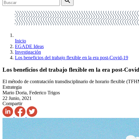
Inicio
EGADE Ideas
Investigación
Los beneficios del trabajo flexible en la era post-Covid-19
Los beneficios del trabajo flexible en la era post-Covi
El método de contratación transdisciplinario de horario flexible (TFH
Estrategia
Mario Doria, Federico Trigos
22 Junio, 2021
Compartir