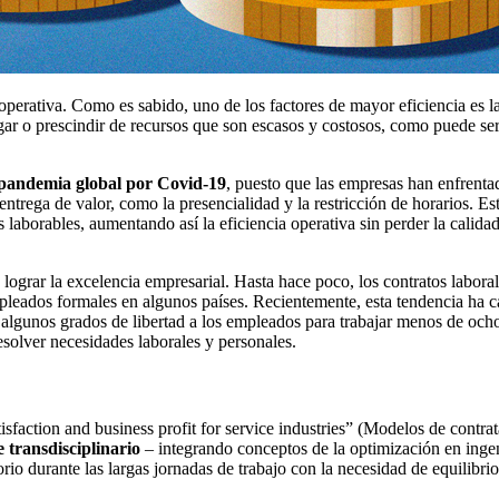
perativa. Como es sabido, uno de los factores de mayor eficiencia es l
egar o prescindir de recursos que son escasos y costosos, como puede s
pandemia global por Covid-19
, puesto que las empresas han enfrentad
trega de valor, como la presencialidad y la restricción de horarios. Es
laborables, aumentando así la eficiencia operativa sin perder la calidad 
a lograr la excelencia empresarial. Hasta hace poco, los contratos labor
empleados formales en algunos países. Recientemente, esta tendencia ha 
e algunos grados de libertad a los empleados para trabajar menos de och
esolver necesidades laborales y personales.
sfaction and business profit for service industries” (Modelos de contrat
 transdisciplinario
– integrando conceptos de la optimización en ingen
torio durante las largas jornadas de trabajo con la necesidad de equilibri