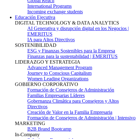
Global Reach
International Programs
Incoming exchange students
Educación Ejecutiva
DIGITAL TECHNOLOGY & DATA ANALYTICS
AI Generativa y disrupción digital en los Negocios |
EMERITUS
IA para Altos Directivos
SOSTENIBILIDAD
ESG y Finanzas Sostenibles para la Empresa
Finanzas para la sustentabilidad | EMERITUS
LIDERAZGO Y ESTRATEGIA
Advanced Management Program
Journey to Conscious Capitalism
Women Leading Organizations
GOBIERNO CORPORATIVO
Formación de Consejeros de Administración
Familias Empresarias Líderes
Gobernanza Climática para Consejeros y Altos
Directivos
Creación de Valor en la Familia Empresaria
Formación de Consejeros de Administración | Intensivo
MARKETING
B2B Brand Bootcamp
In-Company