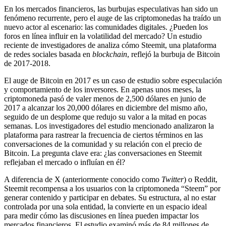
En los mercados financieros, las burbujas especulativas han sido un
fenómeno recurrente, pero el auge de las criptomonedas ha traído un
nuevo actor al escenario: las comunidades digitales. ¿Pueden los
foros en línea influir en la volatilidad del mercado? Un estudio
reciente de investigadores de analiza cómo Steemit, una plataforma
de redes sociales basada en
blockchain
, reflejó la burbuja de Bitcoin
de 2017-2018.
El auge de Bitcoin en 2017 es un caso de estudio sobre especulación
y comportamiento de los inversores. En apenas unos meses, la
criptomoneda pasó de valer menos de 2,500 dólares en junio de
2017 a alcanzar los 20,000 dólares en diciembre del mismo año,
seguido de un desplome que redujo su valor a la mitad en pocas
semanas. Los investigadores del estudio mencionado analizaron la
plataforma para rastrear la frecuencia de ciertos términos en las
conversaciones de la comunidad y su relación con el precio de
Bitcoin. La pregunta clave era: ¿las conversaciones en Steemit
reflejaban el mercado o influían en él?
A diferencia de X (anteriormente conocido como
Twitter
) o Reddit,
Steemit recompensa a los usuarios con la criptomoneda “Steem” por
generar contenido y participar en debates. Su estructura, al no estar
controlada por una sola entidad, la convierte en un espacio ideal
para medir cómo las discusiones en línea pueden impactar los
mercados financieros. El estudio examinó más de 84 millones de