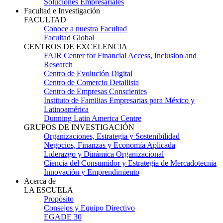
Soluciones Empresariales
Facultad e Investigación
FACULTAD
Conoce a nuestra Facultad
Facultad Global
CENTROS DE EXCELENCIA
FAIR Center for Financial Access, Inclusion and
Research
Centro de Evolución Digital
Centro de Comercio Detallista
Centro de Empresas Conscientes
Instituto de Familias Empresarias para México y
Latinoamérica
Dunning Latin America Centre
GRUPOS DE INVESTIGACIÓN
Organizaciones, Estrategia y Sostenibilidad
Negocios, Finanzas y Economía Aplicada
Liderazgo y Dinámica Organizacional
Ciencia del Consumidor y Estrategia de Mercadotecnia
Innovación y Emprendimiento
Acerca de
LA ESCUELA
Propósito
Consejos y Equipo Directivo
EGADE 30