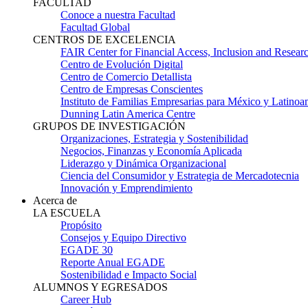
FACULTAD
Conoce a nuestra Facultad
Facultad Global
CENTROS DE EXCELENCIA
FAIR Center for Financial Access, Inclusion and Resear
Centro de Evolución Digital
Centro de Comercio Detallista
Centro de Empresas Conscientes
Instituto de Familias Empresarias para México y Latinoa
Dunning Latin America Centre
GRUPOS DE INVESTIGACIÓN
Organizaciones, Estrategia y Sostenibilidad
Negocios, Finanzas y Economía Aplicada
Liderazgo y Dinámica Organizacional
Ciencia del Consumidor y Estrategia de Mercadotecnia
Innovación y Emprendimiento
Acerca de
LA ESCUELA
Propósito
Consejos y Equipo Directivo
EGADE 30
Reporte Anual EGADE
Sostenibilidad e Impacto Social
ALUMNOS Y EGRESADOS
Career Hub