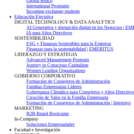
Global Reach
International Programs
Incoming exchange students
Educación Ejecutiva
DIGITAL TECHNOLOGY & DATA ANALYTICS
AI Generativa y disrupción digital en los Negocios | 
IA para Altos Directivos
SOSTENIBILIDAD
ESG y Finanzas Sostenibles para la Empresa
Finanzas para la sustentabilidad | EMERITUS
LIDERAZGO Y ESTRATEGIA
Advanced Management Program
Journey to Conscious Capitalism
Women Leading Organizations
GOBIERNO CORPORATIVO
Formación de Consejeros de Administración
Familias Empresarias Líderes
Gobernanza Climática para Consejeros y Altos Directivo
Creación de Valor en la Familia Empresaria
Formación de Consejeros de Administración | Intensivo
MARKETING
B2B Brand Bootcamp
In-Company
Soluciones Empresariales
Facultad e Investigación