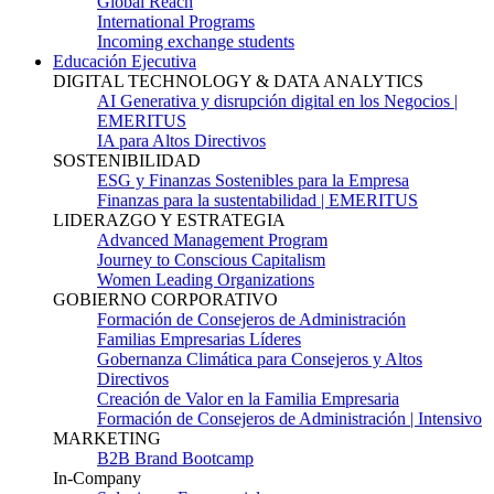
Global Reach
International Programs
Incoming exchange students
Educación Ejecutiva
DIGITAL TECHNOLOGY & DATA ANALYTICS
AI Generativa y disrupción digital en los Negocios |
EMERITUS
IA para Altos Directivos
SOSTENIBILIDAD
ESG y Finanzas Sostenibles para la Empresa
Finanzas para la sustentabilidad | EMERITUS
LIDERAZGO Y ESTRATEGIA
Advanced Management Program
Journey to Conscious Capitalism
Women Leading Organizations
GOBIERNO CORPORATIVO
Formación de Consejeros de Administración
Familias Empresarias Líderes
Gobernanza Climática para Consejeros y Altos
Directivos
Creación de Valor en la Familia Empresaria
Formación de Consejeros de Administración | Intensivo
MARKETING
B2B Brand Bootcamp
In-Company