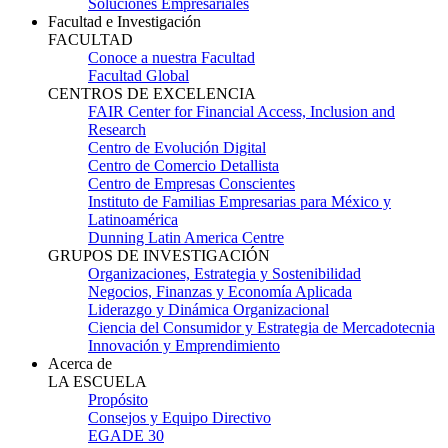
Soluciones Empresariales
Facultad e Investigación
FACULTAD
Conoce a nuestra Facultad
Facultad Global
CENTROS DE EXCELENCIA
FAIR Center for Financial Access, Inclusion and
Research
Centro de Evolución Digital
Centro de Comercio Detallista
Centro de Empresas Conscientes
Instituto de Familias Empresarias para México y
Latinoamérica
Dunning Latin America Centre
GRUPOS DE INVESTIGACIÓN
Organizaciones, Estrategia y Sostenibilidad
Negocios, Finanzas y Economía Aplicada
Liderazgo y Dinámica Organizacional
Ciencia del Consumidor y Estrategia de Mercadotecnia
Innovación y Emprendimiento
Acerca de
LA ESCUELA
Propósito
Consejos y Equipo Directivo
EGADE 30