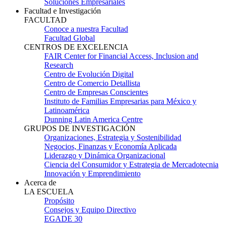
Soluciones Empresariales
Facultad e Investigación
FACULTAD
Conoce a nuestra Facultad
Facultad Global
CENTROS DE EXCELENCIA
FAIR Center for Financial Access, Inclusion and
Research
Centro de Evolución Digital
Centro de Comercio Detallista
Centro de Empresas Conscientes
Instituto de Familias Empresarias para México y
Latinoamérica
Dunning Latin America Centre
GRUPOS DE INVESTIGACIÓN
Organizaciones, Estrategia y Sostenibilidad
Negocios, Finanzas y Economía Aplicada
Liderazgo y Dinámica Organizacional
Ciencia del Consumidor y Estrategia de Mercadotecnia
Innovación y Emprendimiento
Acerca de
LA ESCUELA
Propósito
Consejos y Equipo Directivo
EGADE 30