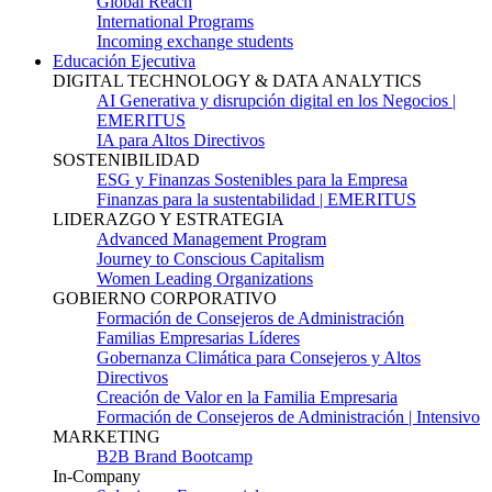
Global Reach
International Programs
Incoming exchange students
Educación Ejecutiva
DIGITAL TECHNOLOGY & DATA ANALYTICS
AI Generativa y disrupción digital en los Negocios |
EMERITUS
IA para Altos Directivos
SOSTENIBILIDAD
ESG y Finanzas Sostenibles para la Empresa
Finanzas para la sustentabilidad | EMERITUS
LIDERAZGO Y ESTRATEGIA
Advanced Management Program
Journey to Conscious Capitalism
Women Leading Organizations
GOBIERNO CORPORATIVO
Formación de Consejeros de Administración
Familias Empresarias Líderes
Gobernanza Climática para Consejeros y Altos
Directivos
Creación de Valor en la Familia Empresaria
Formación de Consejeros de Administración | Intensivo
MARKETING
B2B Brand Bootcamp
In-Company