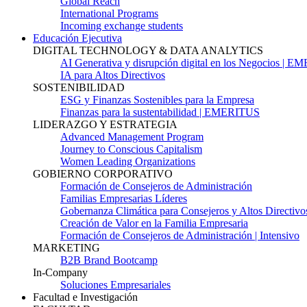
Global Reach
International Programs
Incoming exchange students
Educación Ejecutiva
DIGITAL TECHNOLOGY & DATA ANALYTICS
AI Generativa y disrupción digital en los Negocios | 
IA para Altos Directivos
SOSTENIBILIDAD
ESG y Finanzas Sostenibles para la Empresa
Finanzas para la sustentabilidad | EMERITUS
LIDERAZGO Y ESTRATEGIA
Advanced Management Program
Journey to Conscious Capitalism
Women Leading Organizations
GOBIERNO CORPORATIVO
Formación de Consejeros de Administración
Familias Empresarias Líderes
Gobernanza Climática para Consejeros y Altos Directivo
Creación de Valor en la Familia Empresaria
Formación de Consejeros de Administración | Intensivo
MARKETING
B2B Brand Bootcamp
In-Company
Soluciones Empresariales
Facultad e Investigación