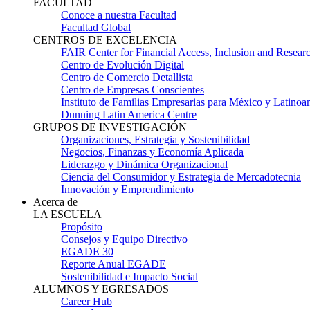
FACULTAD
Conoce a nuestra Facultad
Facultad Global
CENTROS DE EXCELENCIA
FAIR Center for Financial Access, Inclusion and Resear
Centro de Evolución Digital
Centro de Comercio Detallista
Centro de Empresas Conscientes
Instituto de Familias Empresarias para México y Latinoa
Dunning Latin America Centre
GRUPOS DE INVESTIGACIÓN
Organizaciones, Estrategia y Sostenibilidad
Negocios, Finanzas y Economía Aplicada
Liderazgo y Dinámica Organizacional
Ciencia del Consumidor y Estrategia de Mercadotecnia
Innovación y Emprendimiento
Acerca de
LA ESCUELA
Propósito
Consejos y Equipo Directivo
EGADE 30
Reporte Anual EGADE
Sostenibilidad e Impacto Social
ALUMNOS Y EGRESADOS
Career Hub