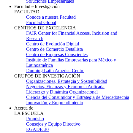
Soluciones Empresariales
Facultad e Investigación
FACULTAD
Conoce a nuestra Facultad
Facultad Global
CENTROS DE EXCELENCIA
FAIR Center for Financial Access, Inclusion and
Research
Centro de Evolución Digital
Centro de Comercio Detallista
Centro de Empresas Conscientes
Instituto de Familias Empresarias para México y
Latinoamérica
Dunning Latin America Centre
GRUPOS DE INVESTIGACIÓN
Organizaciones, Estrategia y Sostenibilidad
Negocios, Finanzas y Economía Aplicada
Liderazgo y Dinámica Organizacional
Ciencia del Consumidor y Estrategia de Mercadotecnia
Innovación y Emprendimiento
Acerca de
LA ESCUELA
Propósito
Consejos y Equipo Directivo
EGADE 30