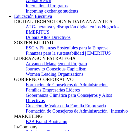
Global Reach
International Programs
Incoming exchange students
Educación Ejecutiva
DIGITAL TECHNOLOGY & DATA ANALYTICS
AI Generativa y disrupción digital en los Negocios |
EMERITUS
IA para Altos Directivos
SOSTENIBILIDAD
ESG y Finanzas Sostenibles para la Empresa
Finanzas para la sustentabilidad | EMERITUS
LIDERAZGO Y ESTRATEGIA
Advanced Management Program
Journey to Conscious Capitalism
Women Leading Organizations
GOBIERNO CORPORATIVO
Formación de Consejeros de Administración
Familias Empresarias Líderes
Gobernanza Climática para Consejeros y Altos
Directivos
Creación de Valor en la Familia Empresaria
Formación de Consejeros de Administración | Intensivo
MARKETING
B2B Brand Bootcamp
In-Company