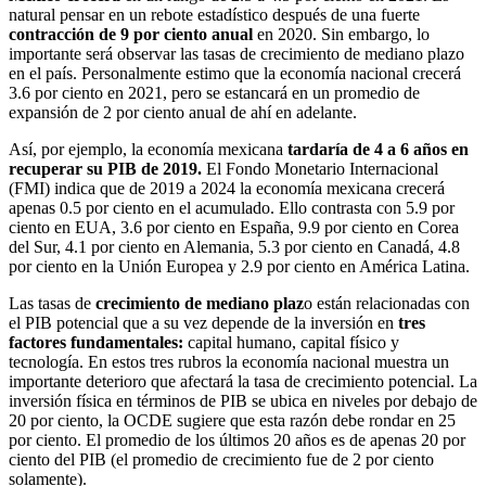
natural pensar en un rebote estadístico después de una fuerte
contracción de 9 por ciento anual
en 2020. Sin embargo, lo
importante será observar las tasas de crecimiento de mediano plazo
en el país. Personalmente estimo que la economía nacional crecerá
3.6 por ciento en 2021, pero se estancará en un promedio de
expansión de 2 por ciento anual de ahí en adelante.
Así, por ejemplo, la economía mexicana
tardaría de 4 a 6 años en
recuperar su PIB de 2019.
El Fondo Monetario Internacional
(FMI) indica que de 2019 a 2024 la economía mexicana crecerá
apenas 0.5 por ciento en el acumulado. Ello contrasta con 5.9 por
ciento en EUA, 3.6 por ciento en España, 9.9 por ciento en Corea
del Sur, 4.1 por ciento en Alemania, 5.3 por ciento en Canadá, 4.8
por ciento en la Unión Europea y 2.9 por ciento en América Latina.
Las tasas de
crecimiento de mediano plaz
o están relacionadas con
el PIB potencial que a su vez depende de la inversión en
tres
factores fundamentales:
capital humano, capital físico y
tecnología. En estos tres rubros la economía nacional muestra un
importante deterioro que afectará la tasa de crecimiento potencial. La
inversión física en términos de PIB se ubica en niveles por debajo de
20 por ciento, la OCDE sugiere que esta razón debe rondar en 25
por ciento. El promedio de los últimos 20 años es de apenas 20 por
ciento del PIB (el promedio de crecimiento fue de 2 por ciento
solamente).