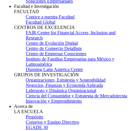
Soluciones Empresariales
Facultad e Investigación
FACULTAD
Conoce a nuestra Facultad
Facultad Global
CENTROS DE EXCELENCIA
FAIR Center for Financial Access, Inclusion and
Research
Centro de Evolución Digital
Centro de Comercio Detallista
Centro de Empresas Conscientes
Instituto de Familias Empresarias para México y
Latinoamérica
Dunning Latin America Centre
GRUPOS DE INVESTIGACIÓN
Organizaciones, Estrategia y Sostenibilidad
Negocios, Finanzas y Economía Aplicada
Liderazgo y Dinámica Organizacional
Ciencia del Consumidor y Estrategia de Mercadotecnia
Innovación y Emprendimiento
Acerca de
LA ESCUELA
Propósito
Consejos y Equipo Directivo
EGADE 30