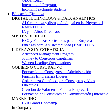
Global Reach
International Programs
Incoming exchange students
Educación Ejecutiva
DIGITAL TECHNOLOGY & DATA ANALYTICS
AI Generativa y disrupción digital en los Negocios |
EMERITUS
IA para Altos Directivos
SOSTENIBILIDAD
ESG y Finanzas Sostenibles para la Empresa
Finanzas para la sustentabilidad | EMERITUS
LIDERAZGO Y ESTRATEGIA
Advanced Management Program
Journey to Conscious Capitalism
Women Leading Organizations
GOBIERNO CORPORATIVO
Formación de Consejeros de Administración
Familias Empresarias Líderes
Gobernanza Climática para Consejeros y Altos
Directivos
Creación de Valor en la Familia Empresaria
Formación de Consejeros de Administración | Intensivo
MARKETING
B2B Brand Bootcamp
In-Company