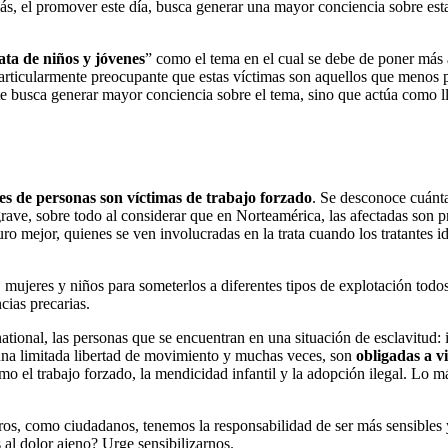
, el promover este día, busca generar una mayor conciencia sobre esta 
ata de niños y jóvenes
” como el tema en el cual se debe de poner más a
particularmente preocupante que estas víctimas son aquellos que menos p
busca generar mayor conciencia sobre el tema, sino que actúa como ll
es de personas son víctimas de trabajo forzado
. Se desconoce cuánta
rave, sobre todo al considerar que en Norteamérica, las afectadas son
ro mejor, quienes se ven involucradas en la trata cuando los tratantes i
ujeres y niños para someterlos a diferentes tipos de explotación todos
cias precarias.
onal, las personas que se encuentran en una situación de esclavitud: i)
 una limitada libertad de movimiento y muchas veces, son
obligadas a v
 el trabajo forzado, la mendicidad infantil y la adopción ilegal. Lo má
otros, como ciudadanos, tenemos la responsabilidad de ser más sensibles
 al dolor ajeno? Urge sensibilizarnos.