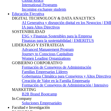
Global Reach
International Programs
Incoming exchange students
Educación Ejecutiva
DIGITAL TECHNOLOGY & DATA ANALYTICS
AI Generativa y disrupción digital en los Negocios | 
IA para Altos Directivos
SOSTENIBILIDAD
ESG y Finanzas Sostenibles para la Empresa
Finanzas para la sustentabilidad | EMERITUS
LIDERAZGO Y ESTRATEGIA
Advanced Management Program
Journey to Conscious Capitalism
Women Leading Organizations
GOBIERNO CORPORATIVO
Formación de Consejeros de Administración
Familias Empresarias Líderes
Gobernanza Climática para Consejeros y Altos Directivo
Creación de Valor en la Familia Empresaria
Formación de Consejeros de Administración | Intensivo
MARKETING
B2B Brand Bootcamp
In-Company
Soluciones Empresariales
Facultad e Investigación