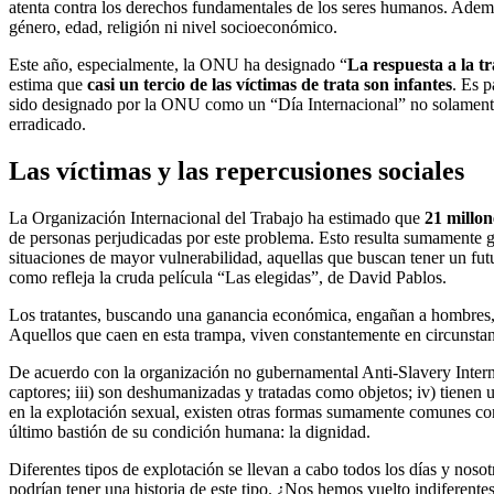
atenta contra los derechos fundamentales de los seres humanos. Además
género, edad, religión ni nivel socioeconómico.
Este año, especialmente, la ONU ha designado “
La respuesta a la tr
estima que
casi un tercio de las víctimas de trata son infantes
. Es 
sido designado por la ONU como un “Día Internacional” no solamente 
erradicado.
Las víctimas y las repercusiones sociales
La Organización Internacional del Trabajo ha estimado que
21 millon
de personas perjudicadas por este problema. Esto resulta sumamente g
situaciones de mayor vulnerabilidad, aquellas que buscan tener un futu
como refleja la cruda película “Las elegidas”, de David Pablos.
Los tratantes, buscando una ganancia económica, engañan a hombres, m
Aquellos que caen en esta trampa, viven constantemente en circunstan
De acuerdo con la organización no gubernamental Anti-Slavery Internati
captores; iii) son deshumanizadas y tratadas como objetos; iv) tienen
en la explotación sexual, existen otras formas sumamente comunes como
último bastión de su condición humana: la dignidad.
Diferentes tipos de explotación se llevan a cabo todos los días y nos
podrían tener una historia de este tipo. ¿Nos hemos vuelto indiferentes