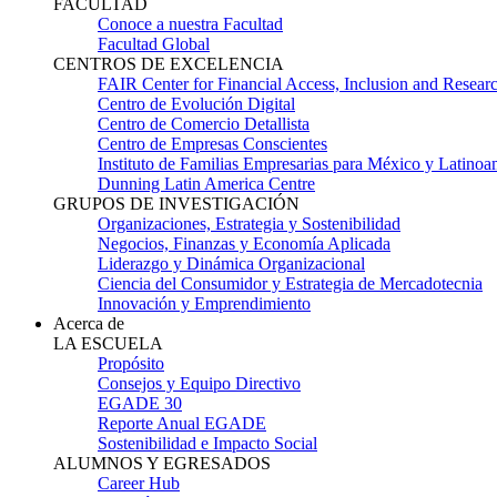
FACULTAD
Conoce a nuestra Facultad
Facultad Global
CENTROS DE EXCELENCIA
FAIR Center for Financial Access, Inclusion and Resear
Centro de Evolución Digital
Centro de Comercio Detallista
Centro de Empresas Conscientes
Instituto de Familias Empresarias para México y Latinoa
Dunning Latin America Centre
GRUPOS DE INVESTIGACIÓN
Organizaciones, Estrategia y Sostenibilidad
Negocios, Finanzas y Economía Aplicada
Liderazgo y Dinámica Organizacional
Ciencia del Consumidor y Estrategia de Mercadotecnia
Innovación y Emprendimiento
Acerca de
LA ESCUELA
Propósito
Consejos y Equipo Directivo
EGADE 30
Reporte Anual EGADE
Sostenibilidad e Impacto Social
ALUMNOS Y EGRESADOS
Career Hub