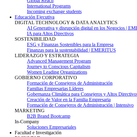
Global Reach
International Programs
Incoming exchange students
Educación Ejecutiva
DIGITAL TECHNOLOGY & DATA ANALYTICS
AI Generativa y disrupción digital en los Negocios | 
IA para Altos Directivos
SOSTENIBILIDAD
ESG y Finanzas Sostenibles para la Empresa
Finanzas para la sustentabilidad | EMERITUS
LIDERAZGO Y ESTRATEGIA
Advanced Management Program
Journey to Conscious Capitalism
Women Leading Organizations
GOBIERNO CORPORATIVO
Formación de Consejeros de Administración
Familias Empresarias Líderes
Gobernanza Climática para Consejeros y Altos Directivo
Creación de Valor en la Familia Empresaria
Formación de Consejeros de Administración | Intensivo
MARKETING
B2B Brand Bootcamp
In-Company
Soluciones Empresariales
Facultad e Investigación