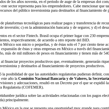
os de los años noventa, en el periodo de auge de la empresas dot com, 
e este sector representa para los emprendedores. Cabe mencionar que ta
ecursos del público inversionista para destinarlos al financiamiento de
e plataformas tecnológicas para realizar pagos y transferencia de recurs
de inversión; c) en la administración bancaria y de seguros; y d) el desa
tos en el sector Fintech. Brasil ocupa el primer lugar con 230 emprend
entos, respectivamente, de acuerdo a otro reporte del BID.
n México son micro o pequeñas, y de éstas solo el 7 por ciento tiene acc
 expansión de éstas y otras empresas en México a través del financiam
ño, más de mil millones de pesos en financiamiento y tienen más de 540
 al financiar proyectos productivos que, eventualmente, generarán rique
inversionista y destinarlos al financiamiento de proyectos productivos.
a posibilidad de que las autoridades regulatorias pudieran definir, con
e este año la
Comisión Nacional Bancaria y de Valores, la Secretarí
visiones y adecuaciones, resultó en un Decreto por el que se expidió la
jora Regulatoria (COFEMER).
tidumbre jurídica sobre las actividades relacionadas con los pagos electr
ada) principalmente.
 en México en la que se presenta una oportunidad muy grande para cont