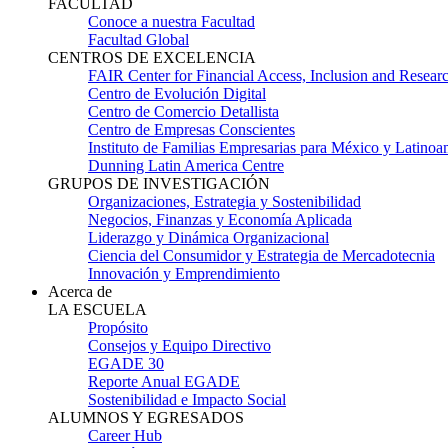
FACULTAD
Conoce a nuestra Facultad
Facultad Global
CENTROS DE EXCELENCIA
FAIR Center for Financial Access, Inclusion and Resear
Centro de Evolución Digital
Centro de Comercio Detallista
Centro de Empresas Conscientes
Instituto de Familias Empresarias para México y Latinoa
Dunning Latin America Centre
GRUPOS DE INVESTIGACIÓN
Organizaciones, Estrategia y Sostenibilidad
Negocios, Finanzas y Economía Aplicada
Liderazgo y Dinámica Organizacional
Ciencia del Consumidor y Estrategia de Mercadotecnia
Innovación y Emprendimiento
Acerca de
LA ESCUELA
Propósito
Consejos y Equipo Directivo
EGADE 30
Reporte Anual EGADE
Sostenibilidad e Impacto Social
ALUMNOS Y EGRESADOS
Career Hub