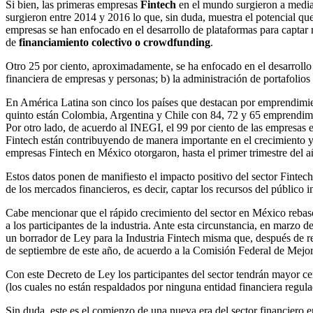
Si bien, las primeras empresas
Fintech
en el mundo surgieron a mediad
surgieron entre 2014 y 2016 lo que, sin duda, muestra el potencial qu
empresas se han enfocado en el desarrollo de plataformas para captar r
de
financiamiento colectivo o crowdfunding
.
Otro 25 por ciento, aproximadamente, se ha enfocado en el desarrollo d
financiera de empresas y personas; b) la administración de portafolios 
En América Latina son cinco los países que destacan por emprendimien
quinto están Colombia, Argentina y Chile con 84, 72 y 65 emprendimi
Por otro lado, de acuerdo al INEGI, el 99 por ciento de las empresas e
Fintech están contribuyendo de manera importante en el crecimiento y
empresas Fintech en México otorgaron, hasta el primer trimestre del a
Estos datos ponen de manifiesto el impacto positivo del sector Fintech
de los mercados financieros, es decir, captar los recursos del público 
Cabe mencionar que el rápido crecimiento del sector en México rebasó l
a los participantes de la industria. Ante esta circunstancia, en marzo d
un borrador de Ley para la Industria Fintech misma que, después de re
de septiembre de este año, de acuerdo a la Comisión Federal de Me
Con este Decreto de Ley los participantes del sector tendrán mayor cer
(los cuales no están respaldados por ninguna entidad financiera regul
Sin duda, este es el comienzo de una nueva era del sector financiero