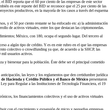
el BID reporta que el 60 por ciento de las empresas de este sector
mbién en este reporte del BID se reconoce que el 25 por ciento de las
 proyectos productivos, en la mayoría de los casos a través del esquema
os, y el 50 por ciento restante se ha enfocado en: a) la administración
rrollo de activos virtuales, entre los que destacan las criptomonedas.
imientos; México, con 180, ocupa el segundo lugar. Del tercero al
eso a algún tipo de crédito. Y es en este rubro en el que las empresas
iento colectivo o crowdfunding ya que, de acuerdo a la SHCP, las
 mil usuarios activos.
za y bienestar para la población. Éste debe ser el principal cometido
 anticipación, las leyes y los reglamentos que den certidumbre jurídica
a de Hacienda y Crédito Público y el Banco de México
presentaron
 Ley para Regular a las Instituciones de Tecnología Financiera, el 19
ónicos, los financiamientos colectivos y el uso de activos virtuales
ribuir con el crecimiento y expansión de micro y pequeñas empresas,